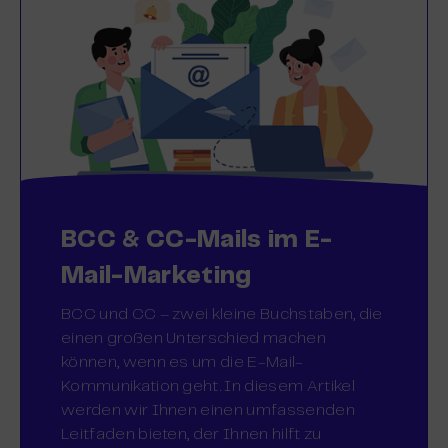
BCC & CC-Mails im E-
Mail-Marketing
BCC und CC – zwei kleine Buchstaben, die
einen großen Unterschied machen
können, wenn es um die E-Mail-
Kommunikation geht. In diesem Artikel
werden wir Ihnen einen umfassenden
Leitfaden bieten, der Ihnen hilft zu