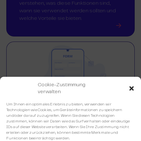
verstehen, was diese Funktionen sind,
wann sie verwendet werden sollten und
welche Vorteile sie bieten.
Cookie-Zustimmung
verwalten
Um Ihnen ein optimales Erlebnis zu bieten, verwenden wir
Technologien wie Cookies, um Geräteinformationen zu speichern
und/oder darauf zuzugreifen. Wenn Sie diesen Technologien
zustimmen, können wir Daten wie das Surfverhalten oder eindeutige
Anmeldeformulare: für
IDs auf dieser Website verarbeiten. Wenn Sie Ihre Zustimmung nicht
erteilen oder zurückziehen, können bestimmte Merkmale und
Lead-Generierung
Funktionen beeinträchtigt werden.