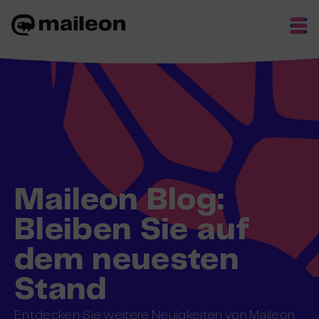
Skip
to
content
Maileon Blog:
Bleiben Sie auf
dem neuesten
Stand
Entdecken Sie weitere Neuigkeiten von Maileon