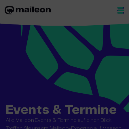
Skip
to
content
Events & Termine
Alle Maileon Events & Termine auf einen Blick.
Treffen Sie unsere Maileon-Experten auf Messen