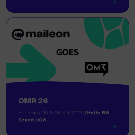
OMR 26
Hamburg, 05. & 06. Mai 2026 |
Halle B6
Stand H08