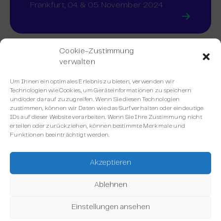
Frankfurt, 04. & 05. November 2024
Cookie-Zustimmung
verwalten
Um Ihnen ein optimales Erlebnis zu bieten, verwenden wir
Technologien wie Cookies, um Geräteinformationen zu speichern
und/oder darauf zuzugreifen. Wenn Sie diesen Technologien
zustimmen, können wir Daten wie das Surfverhalten oder eindeutige
IDs auf dieser Website verarbeiten. Wenn Sie Ihre Zustimmung nicht
erteilen oder zurückziehen, können bestimmte Merkmale und
Funktionen beeinträchtigt werden.
Akzeptieren
JTL Connect 24
Ablehnen
Köln, 27. September 2024
Einstellungen ansehen