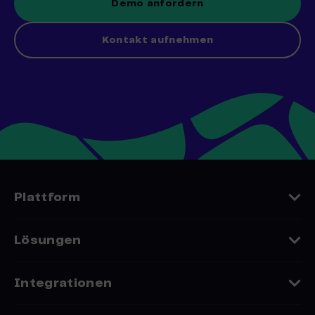
Demo anfordern
Kontakt aufnehmen
Plattform
Funktionen
Lösungen
Datenschutz
Embedded Whitelabel
Integrationen
Zustellbarkeit
Franchise Lösung
Shop-Systeme