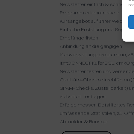
Newsletter einfach & schnell o
bee
Programmierkenntnisse erstell
Kursangebot auf Ihrer Webseite 
Einfache Erstellung und Segmen
Empfängerlisten
Anbindung an die gängigen
Kursverwaltungsprogramme, z.B
itm:CONNECT, KuferSQL, cmxOr
Newsletter testen und versend
Qualitäts-Checks durchführen (D
SPAM-Checks, Zustellbarkeit) u
individuell festlegen
Erfolge messen: Detailliertes Re
umfassende Statistiken, z.B. Öffn
Abmelder & Bouncer