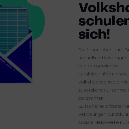
Volksh
schulen
sich!
Dafür sprechen gute G
schnell und kostengün
Kunden gewinnen
Kursleiter informieren
Volkshochschule bind
zusätzliche Kursanmel
bekommen
Gutscheine anbieten u
Verlosungen durchfüh
soziale Netzwerke nut