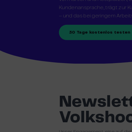
Kundenansprache, trägt zur 
– und das bei geringem Arbei
30 Tage kostenlos testen
Newslett
Volksho
Unser Engagement, eine auf die