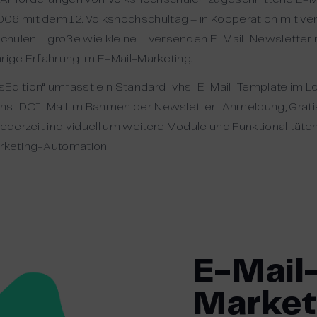
006 mit dem 12. Volkshochschultag – in Kooperation mit v
hulen – große wie kleine – versenden E-Mail-Newsletter m
hrige Erfahrung im E-Mail-Marketing.
sEdition“ umfasst ein Standard-vhs-E-Mail-Template im L
, vhs-DOI-Mail im Rahmen der Newsletter-Anmeldung, Grati
jederzeit individuell um weitere Module und Funktionalitäte
arketing-Automation.
E-Mail
Market