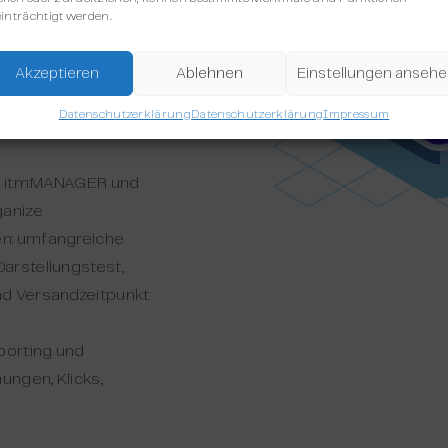
hne
inträchtigt werden.
en und mit dem
verlinken
Akzeptieren
Ablehnen
Einstellungen anseh
tierung von
Datenschutzerklärung
Datenschutzerklärung
Impressum
. itm:MANAGER und
ganize
en: umfangreiche
arstellungstest,
nd Versandzeitpunkt
porting und
ungen, Klicks,