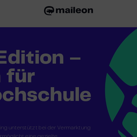
Edition –
 für
ochschule
ing unterstützt bei der Vermarktung
rmöglicht eine gezielte