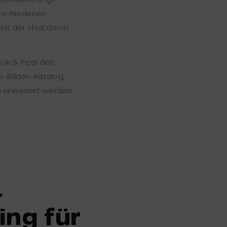
erschiedenen
it der vhsEdition
ook & Feel des
s-Bilder-Katalog,
n erweitert werden,
-
ing für