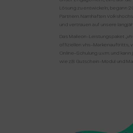
Lösung zu entwickeln, begann 2
Partnern. Namhaften Volkshochsc
und vertrauen auf unsere langjä
Das Maileon-Leistungspaket „vh
offiziellen vhs-Markenauftritts
Online-Schulung u.v.m. und kann 
wie z.B. Gutschein-Modul und M