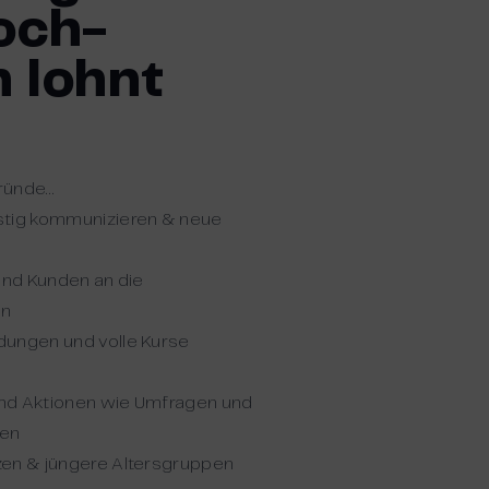
och-
 lohnt
ründe…
stig kommunizieren & neue
 und Kunden an die
en
dungen und volle Kurse
nd Aktionen wie Umfragen und
ren
zen & jüngere Altersgruppen