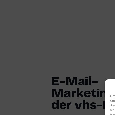
E-Mail-
Marketing
Um 
um 
der vhs-Ed
die
ein
ert