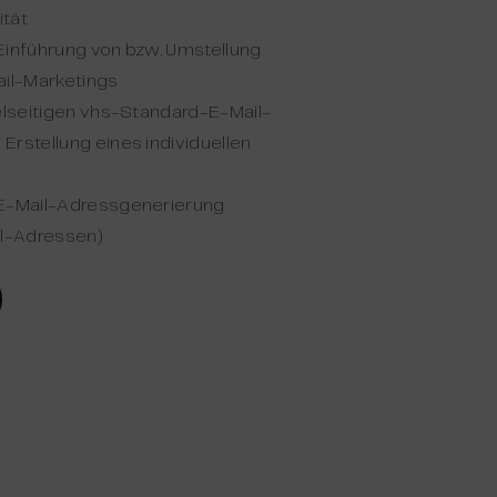
tät
Einführung von bzw. Umstellung
il-Marketings
ielseitigen vhs-Standard-E-Mail-
Erstellung eines individuellen
s
 E-Mail-Adressgenerierung
l-Adressen)