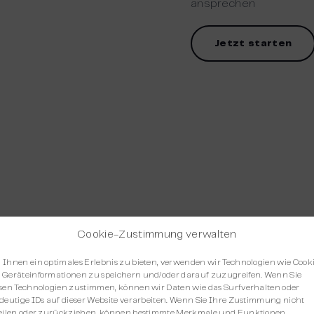
ansprechen
Jetzt starten
Cookie-Zustimmung verwalten
 mit
Ihnen ein optimales Erlebnis zu bieten, verwenden wir Technologien wie Cooki
Geräteinformationen zu speichern und/oder darauf zuzugreifen. Wenn Sie
ition
sen Technologien zustimmen, können wir Daten wie das Surfverhalten oder
deutige IDs auf dieser Website verarbeiten. Wenn Sie Ihre Zustimmung nicht
eilen oder zurückziehen, können bestimmte Merkmale und Funktionen