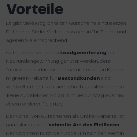
Vorteile
Es gibt viele Möglichkeiten, Gutscheine einzusetzen.
Definieren Sie im Vorfeld, was genau Ihr Ziel ist, und
agieren Sie entsprechend.
Gutscheine können als
Leadgenerierung
zur
Neukundengewinnung genutzt werden, denn
Interessenten lassen sich somit schnell zu Kunden
migrieren. Rabatte für
Bestandkunden
sind
wertvoll, um den Kaufanreiz hoch zu halten und ihre
Treue zu belohnen. So z.B. zum Geburtstag oder an
einem anderen Feiertag.
Der Vorteil von Gutscheinen als Online-Variante, ist
ganz klar auch die
schnelle Art des Einlösens
:
Der Abonnent nutzt den Code, um sich den Wert in