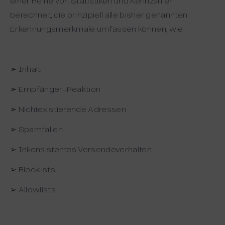
einer Reihe von Statistiken und Kennzahlen
berechnet, die prinzipiell alle bisher genannten
Erkennungsmerkmale umfassen können, wie
➢ Inhalt
➢ Empfänger-Reaktion
➢ Nichtexistierende Adressen
➢ Spamfallen
➢ Inkonsistentes Versendeverhalten
➢ Blocklists
➢ Allowlists.