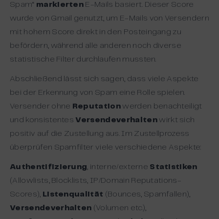
Spam“
markierten
E-Mails basiert. Dieser Score
wurde von Gmail genutzt, um E-Mails von Versendern
mit hohem Score direkt in den Posteingang zu
befördern, während alle anderen noch diverse
statistische Filter durchlaufen mussten.
Abschließend lässt sich sagen, dass viele Aspekte
bei der Erkennung von Spam eine Rolle spielen.
Versender ohne
Reputation
werden benachteiligt
und konsistentes
Versendeverhalten
wirkt sich
positiv auf die Zustellung aus. Im Zustellprozess
überprüfen Spamfilter viele verschiedene Aspekte:
Authentifizierung
, interne/externe
Statistiken
(Allowlists, Blocklists, IP/Domain Reputations-
Scores),
Listenqualität
(Bounces, Spamfallen),
Versendeverhalten
(Volumen etc.),