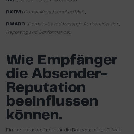
SPF
(
Sender Policy Framework
)
DKIM
(
DomainKeys Identified Mail
),
DMARC
(
Domain-based Message Authentification,
Reporting and Conformance
).
Wie Empfänger
die Absender-
Reputation
beeinflussen
können.
Ein sehr starkes Indiz für die Relevanz einer E-Mail