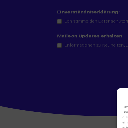
Einverständniserklärung
*
Ich stimme den
Datenschutzri
Maileon Updates erhalten
Informationen zu Neuheiten, U
Um 
um 
die
ein
ert