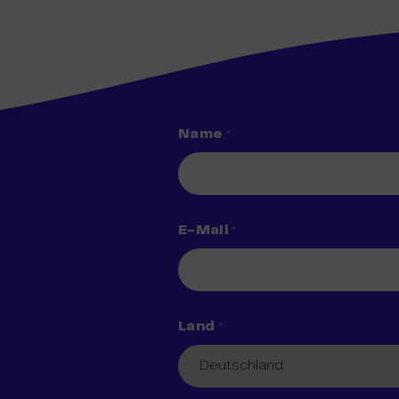
Name
*
E-Mail
*
Land
*