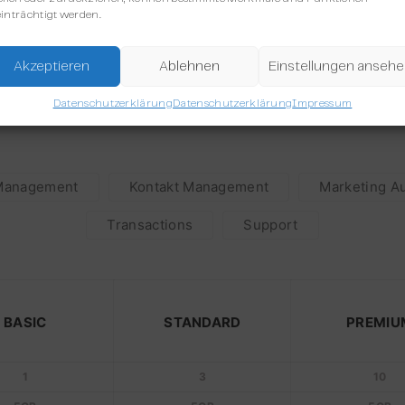
inträchtigt werden.
Akzeptieren
Ablehnen
Einstellungen anseh
Paketübersicht
Datenschutzerklärung
Datenschutzerklärung
Impressum
Management
Kontakt Management
Marketing A
Transactions
Support
BASIC
STANDARD
PREMIU
1
3
10