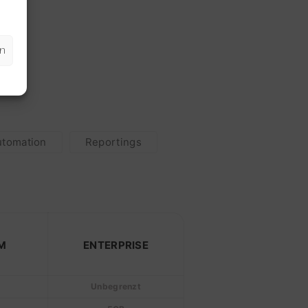
en
utomation
Reportings
M
ENTERPRISE
Unbegrenzt