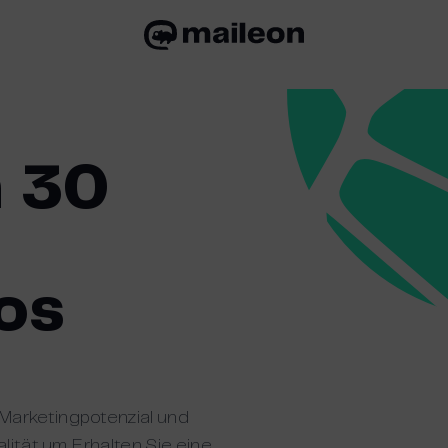
n 30
os
Marketingpotenzial und
alität um. Erhalten Sie eine