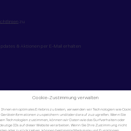
chtlinien
zu.
pdates & Aktionen per E-Mail erhalten
Cookie-Zustimmung verwalten
Ihnen ein optimales Erlebnis zu bieten, verwenden wir Technologien wie Cooki
Geräteinformationen zu speichern und/oder darauf zuzugreifen. Wenn Sie
sen Technologien zustimmen, können wir Daten wie das Surfverhalten oder
deutige IDs auf dieser Website verarbeiten. Wenn Sie Ihre Zustimmung nicht
eilen oder zurückziehen, können bestimmte Merkmale und Funktionen