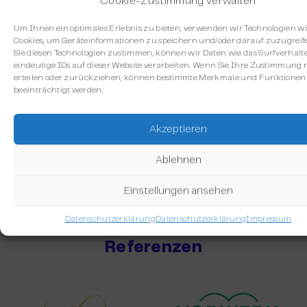
Cookie-Zustimmung verwalten
Um Ihnen ein optimales Erlebnis zu bieten, verwenden wir Technologien w
Cookies, um Geräteinformationen zu speichern und/oder darauf zuzugrei
Sie diesen Technologien zustimmen, können wir Daten wie das Surfverhalt
eindeutige IDs auf dieser Website verarbeiten. Wenn Sie Ihre Zustimmung 
erteilen oder zurückziehen, können bestimmte Merkmale und Funktionen
beeinträchtigt werden.
Leistungs-Vergleiche
Akzeptieren
Ablehnen
Einstellungen ansehen
Datenschutzerklärung
Datenschutzerklärung
Impressum
Referenzen