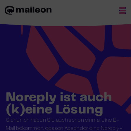
Skip
to
content
Noreply ist auch
(k)eine Lösung
Sicherlich haben Sie auch schon einmal eine E-
Mail bekommen, dessen Absender eine Noreply-