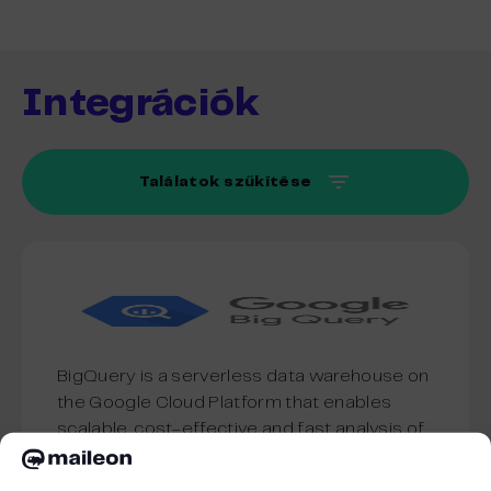
Integrációk
Találatok szűkítése
BigQuery is a serverless data warehouse on
the Google Cloud Platform that enables
scalable, cost-effective and fast analysis of
data.