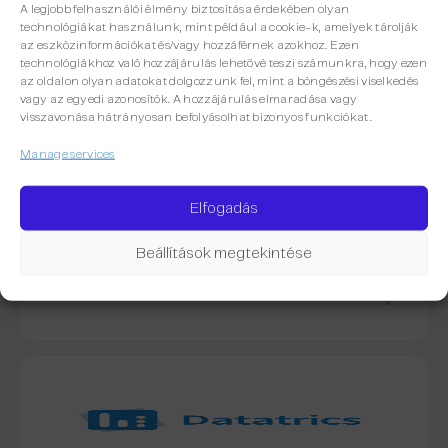
A legjobb felhasználói élmény biztosítása érdekében olyan
technológiákat használunk, mint például a cookie-k, amelyek tárolják
az eszközinformációkat és/vagy hozzáférnek azokhoz. Ezen
technológiákhoz való hozzájárulás lehetővé teszi számunkra, hogy ezen
az oldalon olyan adatokat dolgozzunk fel, mint a böngészési viselkedés
vagy az egyedi azonosítók. A hozzájárulás elmaradása vagy
visszavonása hátrányosan befolyásolhat bizonyos funkciókat.
Manage services
Econda is a cloud-based customer data
Elfogadás
platform, provides reliable data in real-time
and is mainly designed for online shops.
Beállítások megtekintése