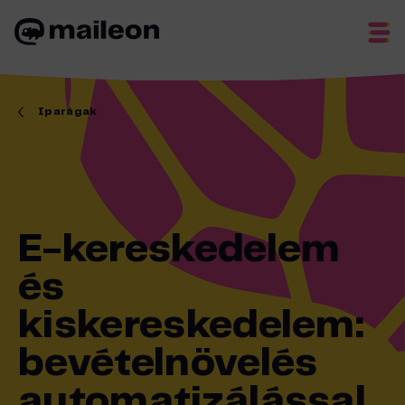
Skip
to
content
Iparágak
E-kereskedelem
és
kiskereskedelem:
bevételnövelés
automatizálással