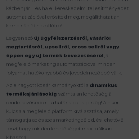
kézben jár – és ha e-kereskedelmi teljesítményedet
automatizációval erősíted meg, megállíthatatlan
kombinációt hozol létre!
Legyen szó
új ügyfélszerzésről, vásárlói
megtartásról, upsellről, cross sellről vagy
éppen egy új termék bevezetéséről
, a
megfelelő marketing automatizációval minden
folyamat hatékonyabbá és jövedelmezőbbé válik.
Az elhagyott kosár kampányoktól a
dinamikus
termékajánlásokig
számtalan lehetőség áll
rendelkezésedre – a határ a csillagos ég! A siker
kulcsa a megfelelő platform kiválasztása, amely
támogatja az összes marketingcélod, és lehetővé
teszi, hogy minden lehetőséget maximálisan
kihasználj.