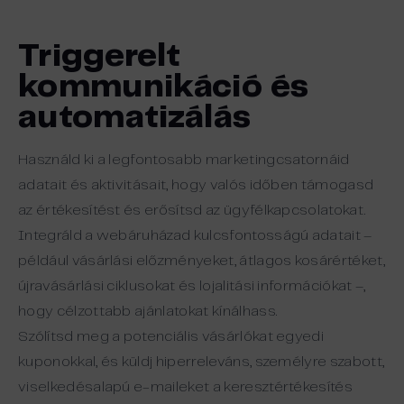
Triggerelt
kommunikáció és
automatizálás
Használd ki a legfontosabb marketingcsatornáid
adatait és aktivitásait, hogy valós időben támogasd
az értékesítést és erősítsd az ügyfélkapcsolatokat.
Integráld a webáruházad kulcsfontosságú adatait –
például vásárlási előzményeket, átlagos kosárértéket,
újravásárlási ciklusokat és lojalitási információkat –,
hogy célzottabb ajánlatokat kínálhass.
Szólítsd meg a potenciális vásárlókat egyedi
kuponokkal, és küldj hiperreleváns, személyre szabott,
viselkedésalapú e-maileket a keresztértékesítés