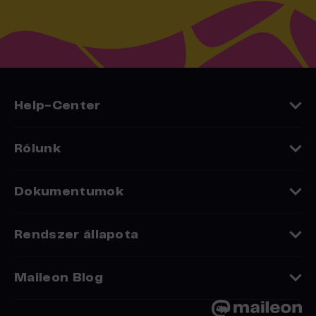
Help-Center
Rólunk
Rólunk
Dokumentumok
Kapcsolat
Adatvédelmi nyilatkozat
Rendszer állapota
Careers
Maileon Blog