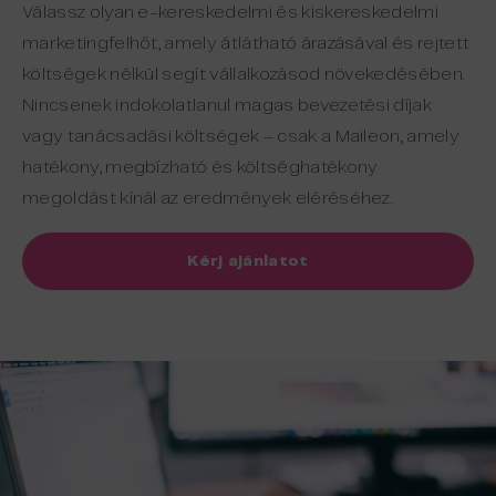
Válassz olyan e-kereskedelmi és kiskereskedelmi
marketingfelhőt, amely átlátható árazásával és rejtett
költségek nélkül segít vállalkozásod növekedésében.
Nincsenek indokolatlanul magas bevezetési díjak
vagy tanácsadási költségek – csak a Maileon, amely
hatékony, megbízható és költséghatékony
megoldást kínál az eredmények eléréséhez.
Kérj ajánlatot