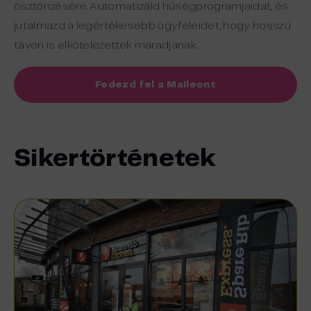
ösztönzésére. Automatizáld hűségprogramjaidat, és
jutalmazd a legértékesebb ügyfeleidet, hogy hosszú
távon is elkötelezettek maradjanak.
Fedezd fel a Maileont
Sikertörténetek