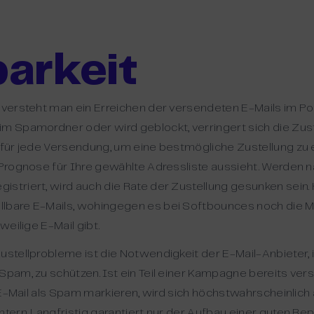
barkeit
t versteht man ein Erreichen der versendeten E-Mails im P
m Spamordner oder wird geblockt, verringert sich die Zuste
t für jede Versendung, um eine bestmögliche Zustellung zu 
 Prognose für Ihre gewählte Adressliste aussieht. Werden n
egistriert, wird auch die Rate der Zustellung gesunken sein
lbare E-Mails, wohingegen es bei Softbounces noch die Mö
weilige E-Mail gibt.
ustellprobleme ist die Notwendigkeit der E-Mail-Anbieter, 
Spam, zu schützen. Ist ein Teil einer Kampagne bereits ver
ie E-Mail als Spam markieren, wird sich höchstwahrscheinlich
htern. Langfristig garantiert nur der Aufbau einer guten Re