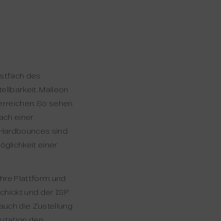
ostfach des
llbarkeit. Maileon
erreichen. So sehen
ach einer
. Hardbounces sind
glichkeit einer
ihre Plattform und
schickt und der ISP
 auch die Zustellung
putation den