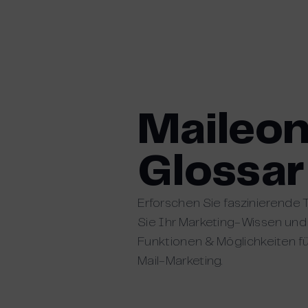
Skip
to
content
Maileo
Glossar
Erforschen Sie faszinierende
Sie Ihr Marketing-Wissen und
Funktionen & Möglichkeiten fü
Mail-Marketing.