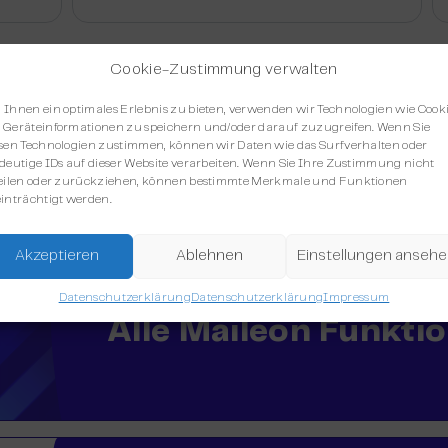
Cookie-Zustimmung verwalten
Ihnen ein optimales Erlebnis zu bieten, verwenden wir Technologien wie Cooki
Geräteinformationen zu speichern und/oder darauf zuzugreifen. Wenn Sie
sen Technologien zustimmen, können wir Daten wie das Surfverhalten oder
deutige IDs auf dieser Website verarbeiten. Wenn Sie Ihre Zustimmung nicht
eilen oder zurückziehen, können bestimmte Merkmale und Funktionen
leon
inträchtigt werden.
Akzeptieren
Ablehnen
Einstellungen anseh
Datenschutzerklärung
Datenschutzerklärung
Impressum
Alle Maileon Funkti