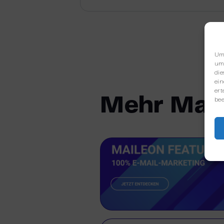
Um 
um 
die
ein
ert
Mehr Mai
bee