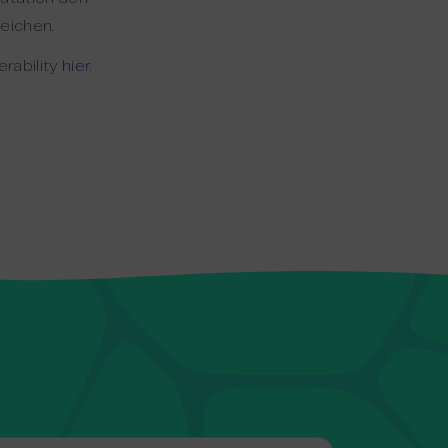
eichen.
rability
hier
.