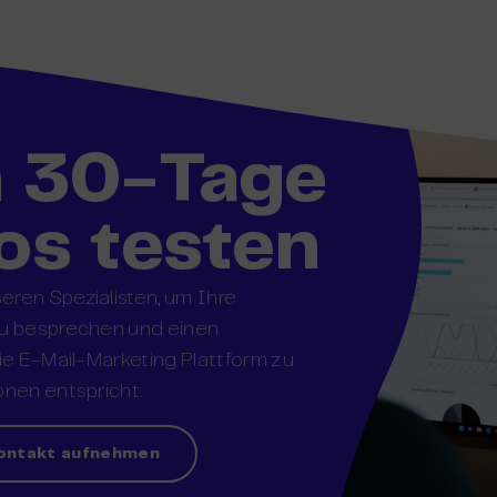
n 30-Tage
os testen
ren Spezialisten, um Ihre
zu besprechen und einen
die E-Mail-Marketing Plattform zu
onen entspricht.
ontakt aufnehmen