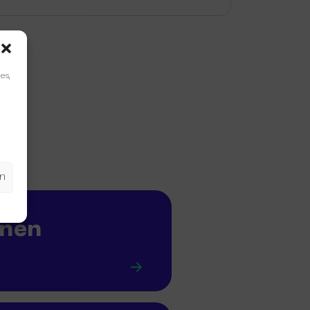
es,
en
onen