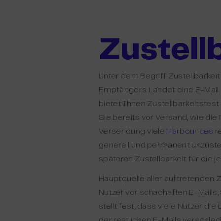
Zustell
Unter dem Begriff Zustellbarkei
Empfängers. Landet eine E-Mail i
bietet Ihnen Zustellbarkeitstes
Sie bereits vor Versand, wie die
Versendung viele
Harbounces
r
generell und permanent unzustel
späteren Zustellbarkeit für die je
Hauptquelle aller auftretenden Z
Nutzer vor schadhaften E-Mails, 
stellt fest, dass viele Nutzer d
der restlichen E-Mails verschlec