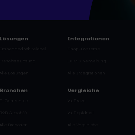
Lösungen
Integrationen
Embedded Whitelabel
Shop-Systeme
Franchise Lösung
CRM & Verwaltung
Alle Lösungen
Alle Integrationen
Branchen
Vergleiche
E-Commerce
Vs. Brevo
B2B Geschäft
Vs. Rapidmail
Alle Branchen
Alle Vergleiche