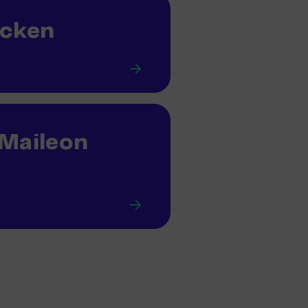
ecken
 Maileon