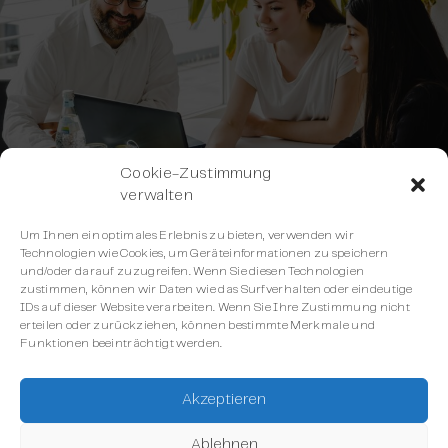
Cookie-Zustimmung
verwalten
Um Ihnen ein optimales Erlebnis zu bieten, verwenden wir
Technologien wie Cookies, um Geräteinformationen zu speichern
Erfahren Sie mehr
und/oder darauf zuzugreifen. Wenn Sie diesen Technologien
zustimmen, können wir Daten wie das Surfverhalten oder eindeutige
zum Erfolg unserer
IDs auf dieser Website verarbeiten. Wenn Sie Ihre Zustimmung nicht
erteilen oder zurückziehen, können bestimmte Merkmale und
Kunden
Funktionen beeinträchtigt werden.
Möchten Sie wissen, wie Unternehmen
Akzeptieren
verschiedener Branchen und Größen Maileon zur
Ablehnen
Optimierung ihrer Marketing-Automatisierung