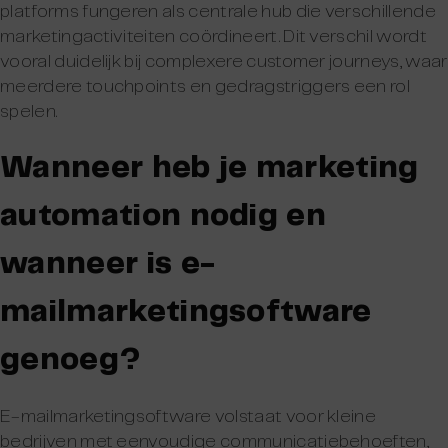
platforms fungeren als centrale hub die verschillende
marketingactiviteiten coördineert. Dit verschil wordt
vooral duidelijk bij complexere customer journeys, waar
meerdere touchpoints en gedragstriggers een rol
spelen.
Wanneer heb je marketing
automation nodig en
wanneer is e-
mailmarketingsoftware
genoeg?
E-mailmarketingsoftware volstaat voor kleine
bedrijven met eenvoudige communicatiebehoeften,