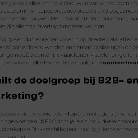
ting draait alles om het opbouwen van vertrouwen en
investeren in whitepapers, case studies en diepgaande a
ssing onderbouwen. Het aankooptraject duurt vaak m
s die allemaal overtuigd moeten worden.
 speelt daarentegen vaker in op directe behoeften e
nel geïnspireerd worden en nemen beslissingen op ba
n gemak. De content is vaak korter, visueler en gericht 
 beïnvloedt elke keuze die je maakt in je
contentmar
ilt de doelgroep bij B2B- e
rketing?
 bestaat uit professionele inkopers, managers en direc
ssingen nemen. Bij B2C richt je je op individuele consu
ouden kopen. Dit verschil bepaalt hoe je je boodschap 
municeert.