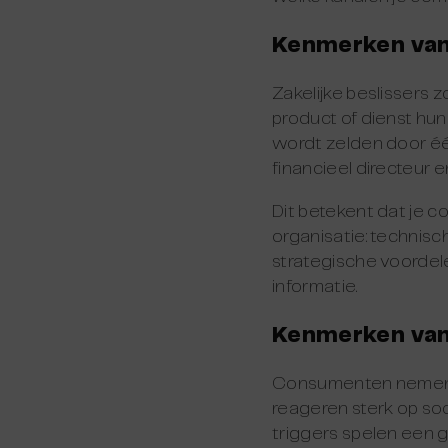
Kenmerken van
Zakelijke beslissers
product of dienst hun
wordt zelden door é
financieel directeur
Dit betekent dat je c
organisatie: technis
strategische voordel
informatie.
Kenmerken van
Consumenten nemen a
reageren sterk op so
triggers spelen een g