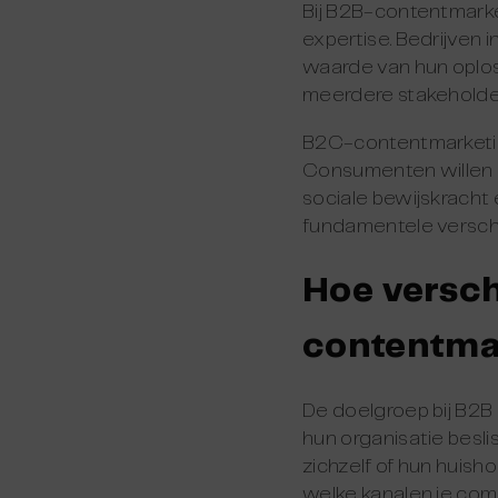
Bij B2B-contentmarke
expertise. Bedrijven 
waarde van hun oplo
meerdere stakeholder
B2C-contentmarketing
Consumenten willen s
sociale bewijskracht e
fundamentele verschil
Hoe versch
contentma
De doelgroep bij B2B
hun organisatie besli
zichzelf of hun huish
welke kanalen je com