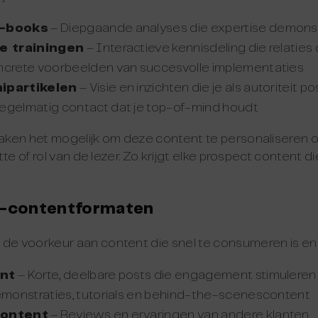
e-books
– Diepgaande analyses die expertise demons
e trainingen
– Interactieve kennisdeling die relatie
crete voorbeelden van succesvolle implementaties
ipartikelen
– Visie en inzichten die je als autoriteit p
egelmatig contact dat je top-of-mind houdt
ken het mogelijk om deze content te personaliseren o
e of rol van de lezer. Zo krijgt elke prospect content die 
C-contentformaten
 voorkeur aan content die snel te consumeren is en 
nt
– Korte, deelbare posts die engagement stimuleren
monstraties, tutorials en behind-the-scenescontent
content
– Reviews en ervaringen van andere klanten