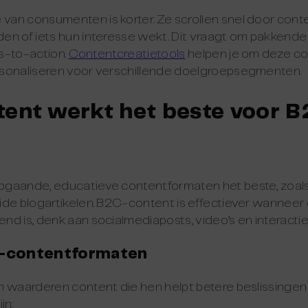
an consumenten is korter. Ze scrollen snel door conte
en of iets hun interesse wekt. Dit vraagt om pakkende
ls-to-action.
Contentcreatietools
helpen je om deze con
sonaliseren voor verschillende doelgroepsegmenten.
ent werkt het beste voor B
gaande, educatieve contentformaten het beste, zoal
de blogartikelen. B2C-content is effectiever wanneer d
d is, denk aan socialmediaposts, video’s en interacti
B-contentformaten
n waarderen content die hen helpt betere beslissinge
jn: