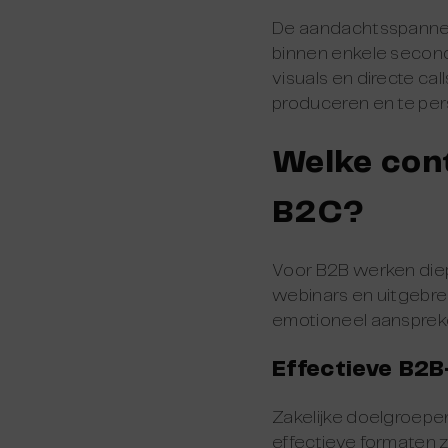
De aandachtsspanne v
binnen enkele second
visuals en directe cal
produceren en te per
Welke cont
B2C?
Voor B2B werken diep
webinars en uitgebrei
emotioneel aanspreken
Effectieve B2
Zakelijke doelgroepe
effectieve formaten zi