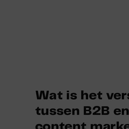
Skip
to
content
Wat is het ver
tussen B2B e
content mark