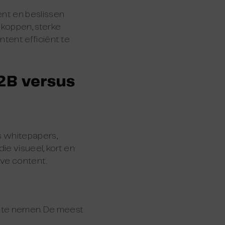
nt en beslissen
 koppen, sterke
tent efficiënt te
2B versus
s whitepapers,
ie visueel, kort en
eve content.
n te nemen. De meest