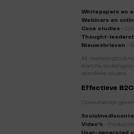
Whitepapers en 
Webinars en onlin
Case studies
– Con
Thought-leadersh
Nieuwsbrieven
– R
AI-marketingtools ma
branche, bedrijfsgroott
specifieke situatie.
Effectieve B2
Consumenten geven de
Socialmediaconte
Video’s
– Productde
User-generated 