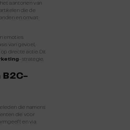
 het aantonen van
rtikelen die de
aanden en omvat
n emoties.
sis van gevoel,
op directe actie. Dit
keting
-strategie.
n B2C-
tieleden die namens
menten die voor
vormgeeft en via