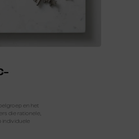
C-
oelgroep en het
rs die rationele,
 individuele