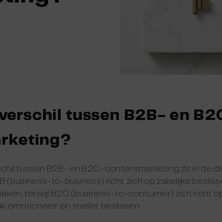
 verschil tussen B2B- en B2
rketing?
rschil tussen B2B- en B2C-contentmarketing zit in de d
 (business-to-business) richt zich op zakelijke beslisse
aken, terwijl B2C (business-to-consumer) zich richt op
 emotioneler en sneller beslissen.