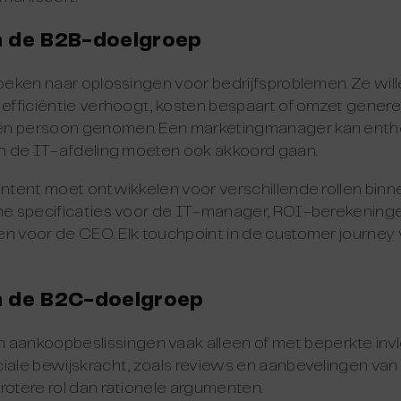
 de B2B-doelgroep
 zoeken naar oplossingen voor bedrijfsproblemen. Ze wi
 efficiëntie verhoogt, kosten bespaart of omzet generee
én persoon genomen. Een marketingmanager kan enthou
 en de IT-afdeling moeten ook akkoord gaan.
ontent moet ontwikkelen voor verschillende rollen bin
che specificaties voor de IT-manager, ROI-berekenin
en voor de CEO. Elk touchpoint in de customer journey
 de B2C-doelgroep
ankoopbeslissingen vaak alleen of met beperkte invl
ciale bewijskracht, zoals reviews en aanbevelingen van
rotere rol dan rationele argumenten.