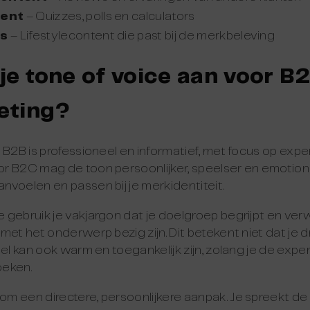
tent
– Quizzes, polls en calculators
gs
– Lifestylecontent die past bij de merkbeleving
 je tone of voice aan voor B
eting?
 B2B is professioneel en informatief, met focus op expe
 B2C mag de toon persoonlijker, speelser en emotionele
voelen en passen bij je merkidentiteit.
gebruik je vakjargon dat je doelgroep begrijpt en verwa
met het onderwerp bezig zijn. Dit betekent niet dat je 
el kan ook warm en toegankelijk zijn, zolang je de expert
oeken.
 een directere, persoonlijkere aanpak. Je spreekt de l