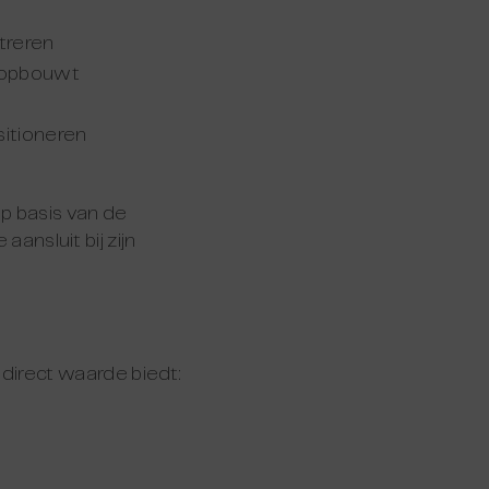
treren
s opbouwt
ositioneren
p basis van de
aansluit bij zijn
direct waarde biedt: