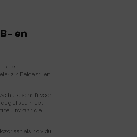
2B- en
rtise en
r zijn. Beide stijlen
cht. Je schrijft voor
droog of saai moet
ise uitstraalt die
ezer aan als individu