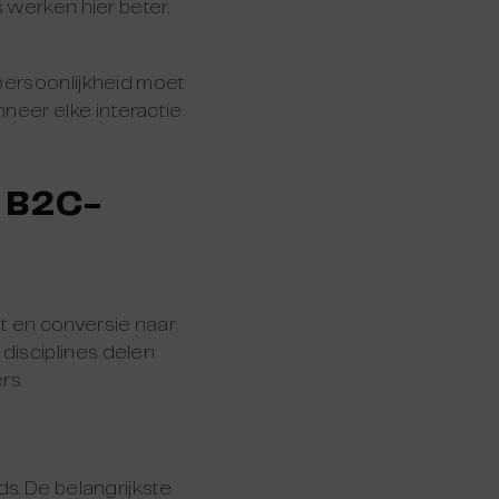
s werken hier beter.
kpersoonlijkheid moet
neer elke interactie
n B2C-
t en conversie naar
disciplines delen
rs.
ds. De belangrijkste