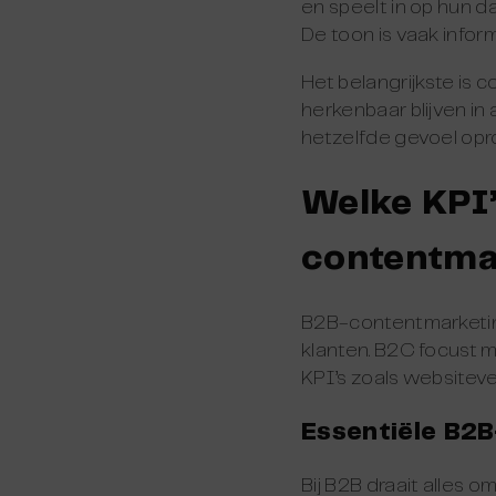
en speelt in op hun d
De toon is vaak infor
Het belangrijkste is 
herkenbaar blijven in a
hetzelfde gevoel opro
Welke KPI’
contentma
B2B-contentmarketing
klanten. B2C focust 
KPI’s zoals websitev
Essentiële B2B
Bij B2B draait alles 