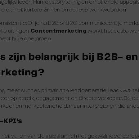
agelijks leven. Humor, storytelling en emotionele appeal
meler, met kortere zinnen en actieve werkwoorden.
consistentie. Of je nu B2B of B2C communiceert, je mer
lle uitingen.
Contentmarketing
werkt het beste wan
ept bij je doelgroep.
s zijn belangrijk bij B2B- e
rketing?
 meet succes primair aan leadgeneratie, leadkwalitei
meer op bereik, engagement en directe verkopen. Beide 
erkeer en merkbekendheid, maar interpreteren die ande
-KPI’s
om het vullen van de salesfunnel met gekwalificeerde lea