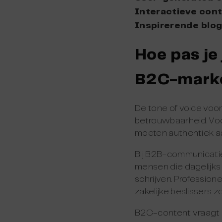
Interactieve con
Inspirerende blo
Hoe pas je
B2C-mark
De tone of voice voor
betrouwbaarheid. Voor
moeten authentiek aan
Bij B2B-communicatie 
mensen die dagelijks 
schrijven. Professione
zakelijke beslissers z
B2C-content vraagt om