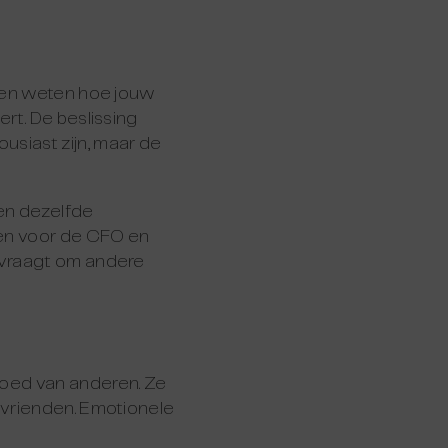
llen weten hoe jouw
rt. De beslissing
siast zijn, maar de
nen dezelfde
gen voor de CFO en
 vraagt om andere
oed van anderen. Ze
 vrienden. Emotionele