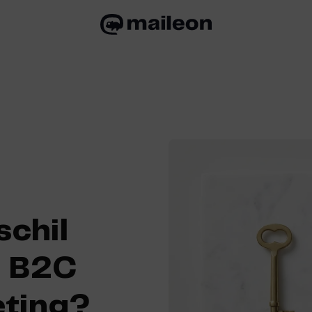
schil
n B2C
eting?