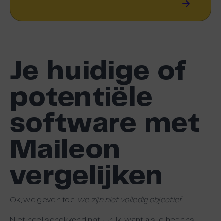
Je huidige of
potentiële
software met
Maileon
vergelijken
Ok, we geven toe:
we zijn niet volledig objectief
.
Niet heel schokkend natuurlijk, want als je het ons