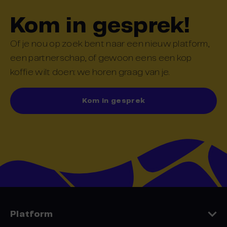
Kom in gesprek!
Of je nou op zoek bent naar een nieuw platform,
een partnerschap, of gewoon eens een kop
koffie wilt doen: we horen graag van je.
Kom in gesprek
Platform