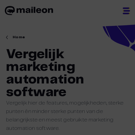
Skip
to
content
Home
Vergelijk
marketing
automation
software
Vergelijk hier de features, mogelijkheden, sterke
punten én minder sterke punten van de
belangrijkste en meest gebruikte marketing
automation software.