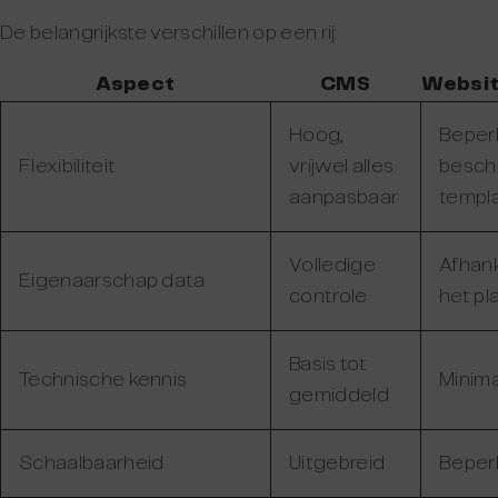
De belangrijkste verschillen op een rij:
Aspect
CMS
Websi
Hoog,
Beperk
Flexibiliteit
vrijwel alles
besch
aanpasbaar
templ
Volledige
Afhank
Eigenaarschap data
controle
het pl
Basis tot
Technische kennis
Minima
gemiddeld
Schaalbaarheid
Uitgebreid
Beper