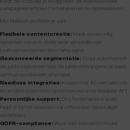
biedt de tools die je nodig hebt om internationale
campagnes efficiënt te beheren en te optimaliseren.
Met Maileon profiteer je van:
Flexibele contentcreatie:
Maak eenvoudig
varianten van je e-mails voor verschillende
taalmarkten binnen één campagne.
Geavanceerde segmentatie:
Stuur automatisch
de juiste taalversie naar de juiste ontvangers op basis
van hun voorkeuren of locatie.
Naadloze integraties:
Koppel met AI-vertaaltools
en andere essentiële systemen via onze flexibele API.
Persoonlijke support:
Ons Nederlandse team
helpt je bij het opzetten van effectieve meertalige
workflows.
GDPR-compliance:
Werk met een platform dat