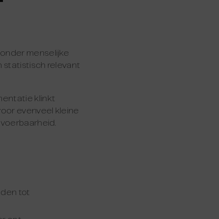
-
zonder menselijke
statistisch relevant
entatie klinkt
voor evenveel kleine
tvoerbaarheid.
iden tot