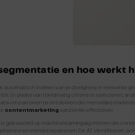
segmentatie en hoe werkt 
t automatisch indelen van je doelgroep in relevante g
tie. In plaats van handmatig criteria te selecteren, ana
ta om patronen te ontdekken die menselijke marketee
 je
contentmarketing
aanzienlijk effectiever.
 is gebaseerd op machinelearningalgoritmen die contin
historie en interactiepatronen. De AI identificeert o