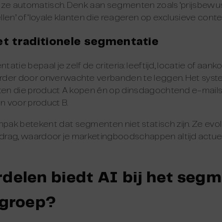
 ze automatisch. Denk aan segmenten zoals ‘prijsbewus
en’ of ‘loyale klanten die reageren op exclusieve conten
et traditionele segmentatie
ntatie bepaal je zelf de criteria: leeftijd, locatie of aan
rder door onverwachte verbanden te leggen. Het sys
nten die product A kopen én op dinsdagochtend e-mail
 voor product B.
ak betekent dat segmenten niet statisch zijn. Ze ev
rag, waardoor je marketingboodschappen altijd actueel
delen biedt AI bij het seg
lgroep?