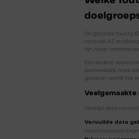
Welke fout
doelgroep
De grootste fout bij
controle. AI ontdekt 
zijn, maar commerciee
Een andere veelvoork
aantrekkelijk, maar a
groepen, wordt het o
Veelgemaakte
Vermijd deze concret
Vervuilde data ge
onbetrouwbare segm