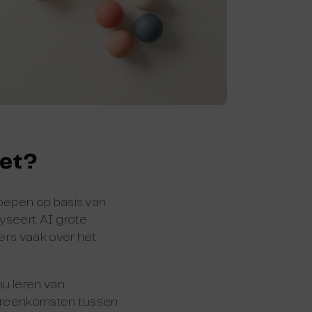
het?
roepen op basis van
lyseert AI grote
rs vaak over het
u leren van
vereenkomsten tussen