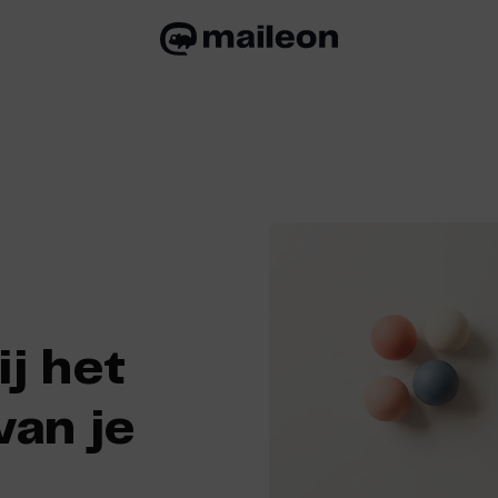
ij het
an je