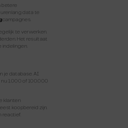
n betere
 urenlang data te
g
campagnes.
gelijk te verwerken.
derden. Het resultaat
 indelingen.
n je database. AI
e nu 1.000 of 100.000
e klanten
eest koopbereid zijn.
 reactief.