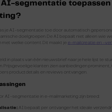
 AI-segmentatie toepassen 
ting?
pas je AI-segmentatie toe door automatisch geperso
namische doelgroepen. De AI bepaalt niet alleen wie w
met welke content. Dit maakt je
e-mailcreatie en -ve
d: in plaats van één nieuwsbrief naar je hele lijst te stu
. Prijsgevoelige klanten zien aanbiedingen prominent, t
opers productdetails en reviews ontvangen.
assingen
r AI-segmentatie in e-mailmarketing zijn breed:
lisatie:
AI bepaalt per ontvanger het ideale verzen