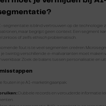
en moet je vermijden bij AI
segmentatie?
 AI-segmentatie is blind vertrouwen op de technologie 
patronen, maar begrijpt geen context. Een segment kan 
l zinloos of zelfs ethisch problematisch.
omende fout is te veel segmenten creëren. Microsegm
ls je twintig verschillende e-mailvarianten moet maken 
nwerkbaar. Zoek de balans tussen personalisatie en ui
 misstappen
e fouten in je AI-marketingaanpak:
bruiken:
Dubbele records en verouderde informatie le
enten.