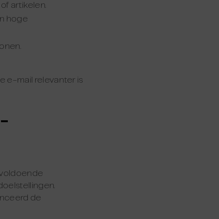
f artikelen.
en hoge
onen.
e-mail relevanter is
I-
: voldoende
oelstellingen.
anceerd de