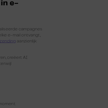
in e-
naliseerde campagnes
elke e-mail ontvangt,
rzending
aanzienlijk
ren, creëert AI
erwijl
dmoment.