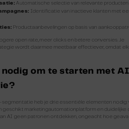
satie:
Automatische selectie van relevante producten o
ampagnes:
Identificatie van inactieve klanten met e
ties:
Productaanbevelingen op basis van aankooppatr
hogere open rate, meer clicks en betere conversies. Je
tegie wordt daarmee meetbaar effectiever, omdat elke 
 nodig om te starten met A
ie?
-segmentatie heb je drie essentiële elementen nodig
n geschikt marketingautomationplatform en duidelijke d
an AI geen patronen ontdekken, ongeacht hoe geav