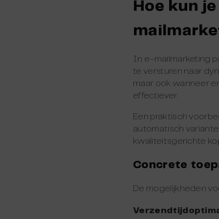
Hoe kun je
mailmarke
In e-mailmarketing 
te versturen naar dy
maar ook wanneer en 
effectiever.
Een praktisch voorbeel
automatisch varianten
kwaliteitsgerichte k
Concrete toep
De mogelijkheden voo
Verzendtijdoptima