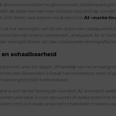
drie kernvoordelen: hogere precisie, tijdsbesparing e
reikt de juiste mensen met de juiste boodschap, zonder
lt zich direct naar betere resultaten in je
AI-marketin
rt uit het vermogen van AI om duizenden datapunten te
sschien vijf criteria combineert, analyseert AI er hon
ie veel specifieker zijn dan traditionele demografische
 en schaalbaarheid
ie kost uren tot dagen, afhankelijk van de omvang va
n minuten. Bovendien schaalt het moeiteloos mee: of j
rwerkingstijd blijft beheersbaar.
ie is een ander belangrijk voordeel. AI voorspelt welk
urnen, wie klaar is voor een upsell of welke leads het m
cht stelt je in staat proactief te handelen in plaats van