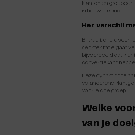
klanten en groepeert
in het weekend bestell
Het verschil m
Bij traditionele segme
segmentatie gaat ve
bijvoorbeeld dat kla
conversiekans hebben
Deze dynamische aanp
veranderend klantged
voor je doelgroep.
Welke voor
van je doe