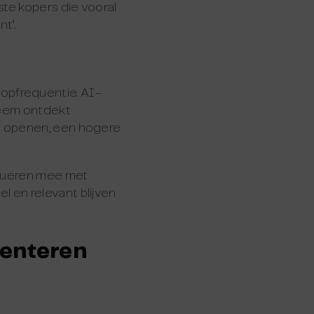
te kopers die vooral
t’.
koopfrequentie. AI-
teem ontdekt
s openen, een hogere
olueren mee met
 en relevant blijven
menteren