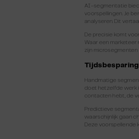
AI-segmentatie biedt 
voorspellingen. Je be
analyseren. Dit vertaa
De precisie komt voo
Waar een marketeer mi
zijn microsegmenten d
Tijdsbesparing
Handmatige segmentat
doet hetzelfde werk i
contacten hebt, de ve
Predictieve segmentat
waarschijnlijk gaan ch
Deze voorspellende kra