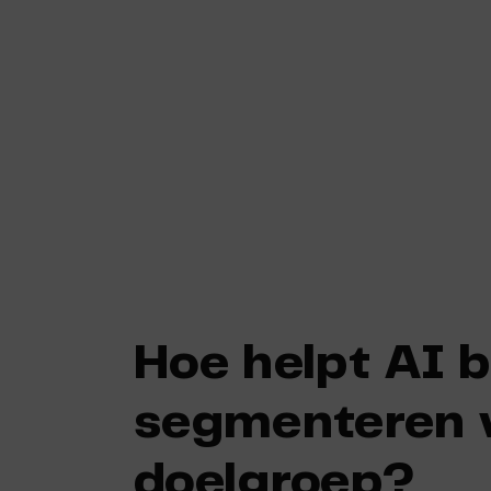
Skip
to
content
Hoe helpt AI b
segmenteren v
doelgroep?