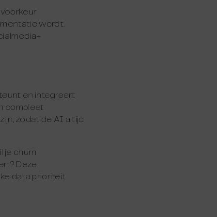
j voorkeur
mentatie wordt.
cialmedia-
teunt en integreert
en compleet
jn, zodat de AI altijd
l je churn
ken? Deze
e data prioriteit