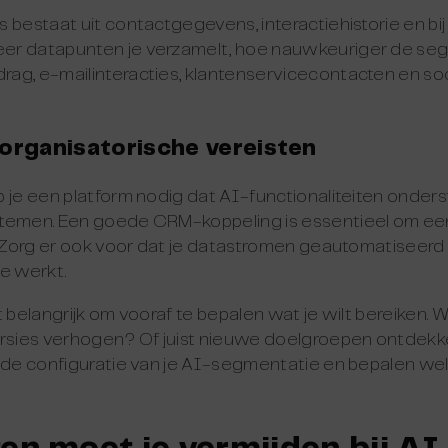
 bestaat uit contactgegevens, interactiehistorie en bi
er datapunten je verzamelt, hoe nauwkeuriger de seg
ag, e-mailinteracties, klantenservicecontacten en so
organisatorische vereisten
 je een platform nodig dat AI-functionaliteiten onders
stemen. Een goede CRM-koppeling is essentieel om e
. Zorg er ook voor dat je datastromen geautomatiseerd zi
e werkt.
 belangrijk om vooraf te bepalen wat je wilt bereiken. Wi
sies verhogen? Of juist nieuwe doelgroepen ontdek
 de configuratie van je AI-segmentatie en bepalen welk