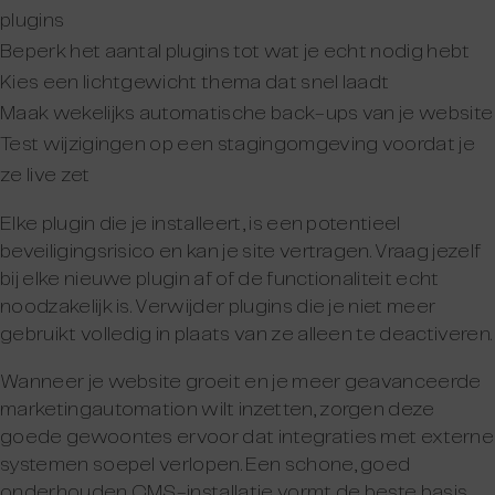
plugins
Beperk het aantal plugins tot wat je echt nodig hebt
Kies een lichtgewicht thema dat snel laadt
Maak wekelijks automatische back-ups van je website
Test wijzigingen op een stagingomgeving voordat je
ze live zet
Elke plugin die je installeert, is een potentieel
beveiligingsrisico en kan je site vertragen. Vraag jezelf
bij elke nieuwe plugin af of de functionaliteit echt
noodzakelijk is. Verwijder plugins die je niet meer
gebruikt volledig in plaats van ze alleen te deactiveren.
Wanneer je website groeit en je meer geavanceerde
marketingautomation wilt inzetten, zorgen deze
goede gewoontes ervoor dat integraties met externe
systemen soepel verlopen. Een schone, goed
onderhouden CMS-installatie vormt de beste basis