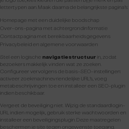
je logo toe, kies kleuren die passen bij je merk en pas
lettertypen aan. Maak daarna de belangrijkste pagina’s:
Homepage met een duidelijke boodschap
Over-ons-pagina met achtergrondinformatie
Contactpagina met bereikbaarheidsgegevens
Privacybeleid en algemene voorwaarden
Stel een logische
navigatiestructuur
in, zodat
bezoekers makkelijk vinden wat ze zoeken.
Configureer vervolgens de basis-SEO-instellingen:
activeer zoekmachinevriendelijke URL’s, voeg
metabeschrijvingen toe en installeer een SEO-plugin
indien beschikbaar.
Vergeet de beveiliging niet. Wijzig de standaardlogin-
URL indien mogelijk, gebruik sterke wachtwoorden en
installeer een beveiligingsplugin. Deze maatregelen
beschermen je site tegen ongewenste toegang.