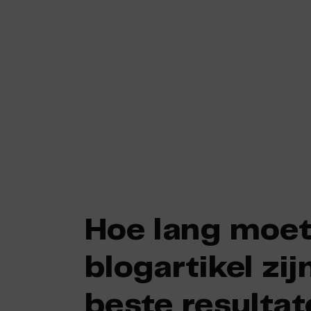
Skip
to
content
Hoe lang moet
blogartikel zij
beste resulta