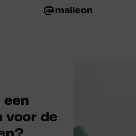
 een
n voor de
ten?