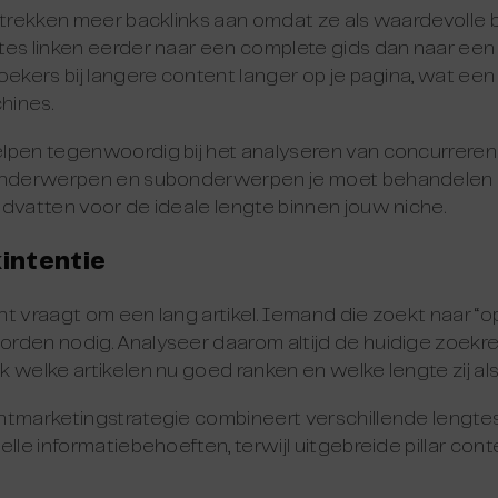
n trekken meer backlinks aan omdat ze als waardevoll
es linken eerder naar een complete gids dan naar een 
oekers bij langere content langer op je pagina, wat een 
hines.
lpen tegenwoordig bij het analyseren van concurreren
onderwerpen en subonderwerpen je moet behandelen om 
dvatten voor de ideale lengte binnen jouw niche.
kintentie
t vraagt om een lang artikel. Iemand die zoekt naar “o
rden nodig. Analyseer daarom altijd de huidige zoekre
welke artikelen nu goed ranken en welke lengte zij als r
tmarketingstrategie combineert verschillende lengtes.
lle informatiebehoeften, terwijl uitgebreide pillar conte