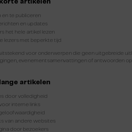
korte artikelen
 en te publiceren
erichten en updates
s het hele artikel lezen
 lezers met beperkte tijd
uitstekend voor onderwerpen die geen uitgebreide uit
gingen, evenementsamenvattingen of antwoorden op 
lange artikelen
s door volledigheid
oor interne links
 geloofwaardigheid
ks van andere websites
agina door bezoekers