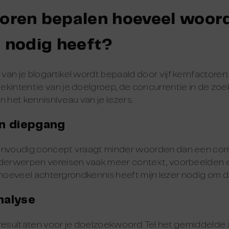
toren bepalen hoeveel woor
l nodig heeft?
an je blogartikel wordt bepaald door vijf kernfactoren:
kintentie van je doelgroep, de concurrentie in de zoek
n het kennisniveau van je lezers.
en diepgang
eenvoudig concept vraagt minder woorden dan een com
nderwerpen vereisen vaak meer context, voorbeelden 
f: hoeveel achtergrondkennis heeft mijn lezer nodig om d
nalyse
kresultaten voor je doelzoekwoord. Tel het gemiddelde