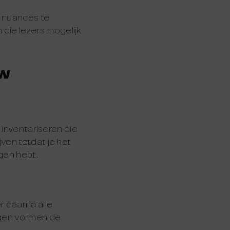
m nuances te
die lezers mogelijk
uw
 inventariseren die
ven totdat je het
gen hebt.
r daarna alle
agen vormen de