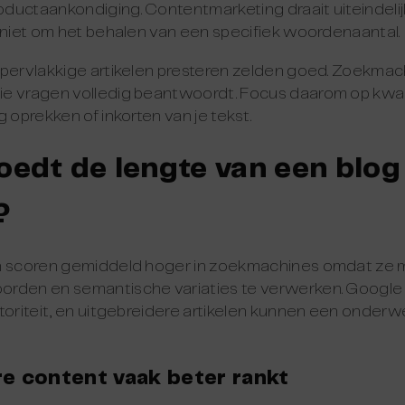
ductaankondiging. Contentmarketing draait uiteindeli
 niet om het behalen van een specifiek woordenaantal.
ppervlakkige artikelen presteren zelden goed. Zoekmac
e vragen volledig beantwoordt. Focus daarom op kwalit
 oprekken of inkorten van je tekst.
oedt de lengte van een blog
?
en scoren gemiddeld hoger in zoekmachines omdat ze 
orden en semantische variaties te verwerken. Google
utoriteit, en uitgebreidere artikelen kunnen een onder
e content vaak beter rankt