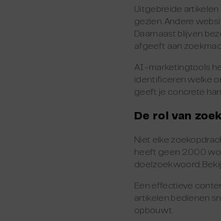
Uitgebreide artikele
gezien. Andere websit
Daarnaast blijven bez
afgeeft aan zoekmac
AI-marketingtools he
identificeren welke 
geeft je concrete han
De rol van zoe
Niet elke zoekopdrach
heeft geen 2.000 woo
doelzoekwoord. Bekijk 
Een effectieve conten
artikelen bedienen sne
opbouwt.