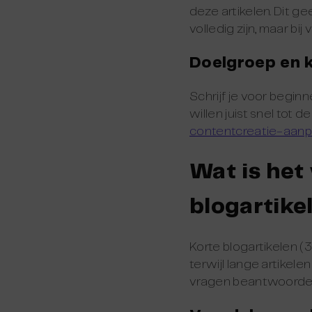
deze artikelen. Dit g
volledig zijn, maar bi
Doelgroep en 
Schrijf je voor begin
willen juist snel tot 
contentcreatie-aan
Wat is het
blogartike
Korte blogartikelen (
terwijl lange artike
vragen beantwoorden