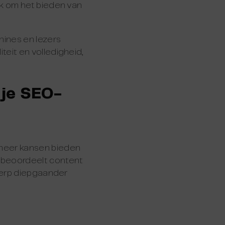
jk om het bieden van
hines en lezers
eit en volledigheid,
 je SEO-
meer kansen bieden
 beoordeelt content
werp diepgaander