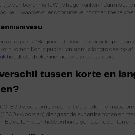
eeft je een benchmark. Wil je hoger ranken? Dan moet j
j voorkeur waardevoller door unieke inzichten toe te voe
kennisniveau
ners of experts? Beginners hebben meer uitleg en cont
de kern komen. Ken je publiek en stem je lengte daarop af
pak
houdt altijd rekening met wie je aanspreekt.
 verschil tussen korte en la
len?
300-800 woorden) zijn gericht op snelle informatie en 
len (1.500+ woorden) diepgaande expertise tonen en m
. Beide formaten hebben hun eigen sterke punten en 