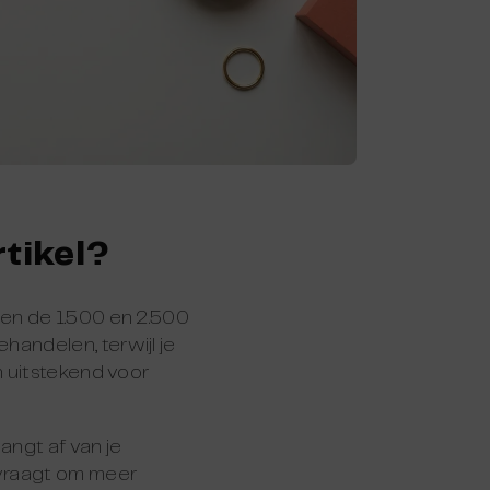
rtikel?
sen de 1.500 en 2.500
handelen, terwijl je
n uitstekend voor
angt af van je
 vraagt om meer