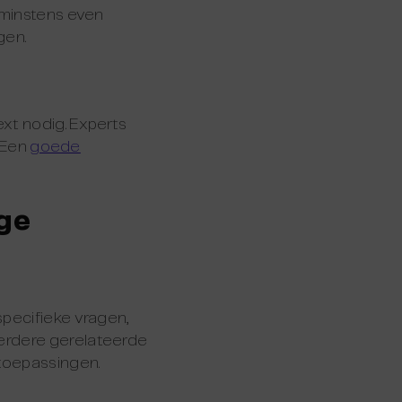
e minstens even
gen.
ext nodig. Experts
. Een
goede
nge
specifieke vragen,
eerdere gerelateerde
toepassingen.