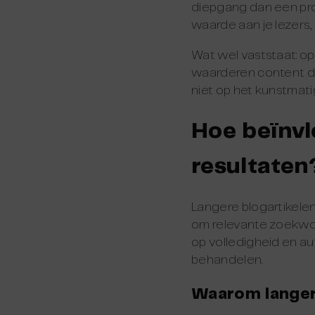
diepgang dan een pro
waarde aan je lezers,
Wat wel vaststaat: o
waarderen content di
niet op het kunstmatig
Hoe beïnvl
resultaten
Langere blogartikel
om relevante zoekwo
op volledigheid en a
behandelen.
Waarom langer