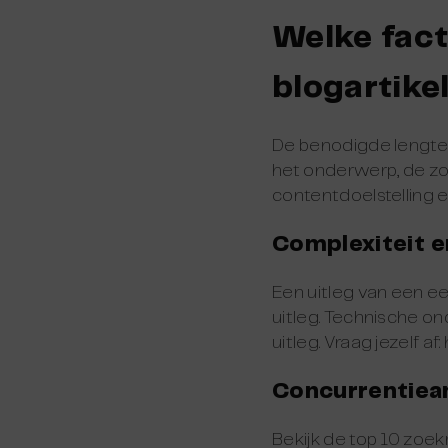
Welke fac
blogartike
De benodigde lengte v
het onderwerp, de zoe
contentdoelstelling e
Complexiteit 
Een uitleg van een 
uitleg. Technische o
uitleg. Vraag jezelf a
Concurrentiea
Bekijk de top 10 zoe