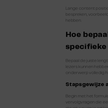
Lange content positio
bespreken, voorbeeld
hebben.
Hoe bepaal
specifiek
Bepaal de juiste lengt
lezers kunnen hebben,
onderwerp volledig h
Stapsgewijze 
Begin met het formule
vervolgvragen die ee