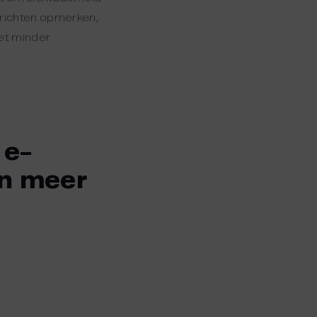
erichten opmerken,
met minder
 e-
n meer