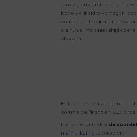
toevoegen van sms is een bew
betrokkenheid te verhogen, lead
conversies te stimuleren. Met s
die hun e-mails niet altijd opene
checken.
Het combineren van e-mail met s
commerce, financiën, B2B, onderwi
Hieronder ontdek je
de voorde
mailmarketing
te verbeteren.