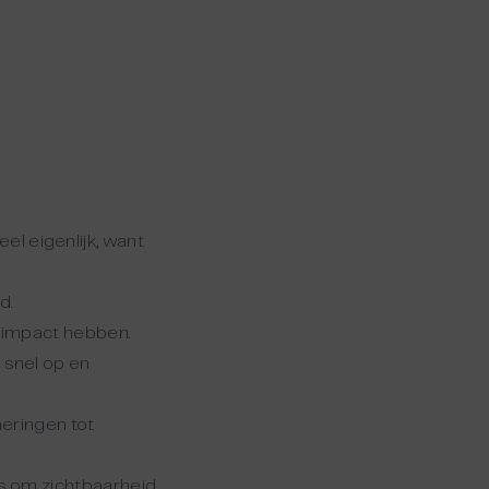
el eigenlijk, want
d.
r impact hebben.
 snel op en
eringen tot
s om zichtbaarheid