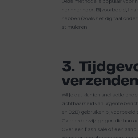
Deze methode is populair voor 
herinneringen. Bijvoorbeeld, fin
hebben (zoals het digitaal onde
stimuleren.
3. Tijdgev
verzende
Wil je dat klanten snel actie 
zichtbaarheid van urgente beric
en B2B) gebruiken bijvoorbeeld 
Over orderwijzigingen die hun a
Over een flash sale of een aanbi