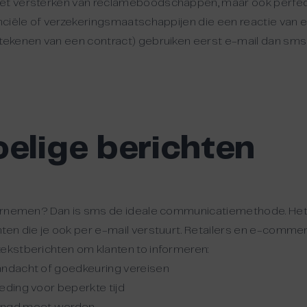
het versterken van reclameboodschappen, maar ook perfec
anciële of verzekeringsmaatschappijen die een reactie van e
rtekenen van een contract) gebruiken eerst e-mail dan sms 
oelige berichten
n
ondernemen? Dan is sms de ideale communicatiemethode. He
hten die je ook per e-mail verstuurt. Retailers en e-comme
tekstberichten om klanten to informeren:
andacht of goedkeuring vereisen
eding voor beperkte tijd