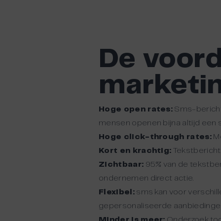
De voord
marketi
Hoge open rates:
Sms-berich
mensen openen bijna altijd een 
Hoge click-through rates:
Me
Kort en krachtig:
Tekstberichte
Zichtbaar:
95% van de tekstber
ondernemen direct actie.
Flexibel:
sms kan voor verschil
gepersonaliseerde aanbiedinge
Minder is meer:
Onderzoek toon