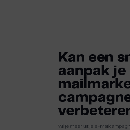
Skip
to
content
Kan een s
aanpak je
mailmarke
campagn
verbetere
Wil je meer uit je e-mailcampag