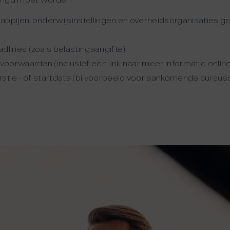
engd moet worden
appijen, onderwijsinstellingen en overheidsorganisaties 
ines (zoals belastingaangifte).
oorwaarden (inclusief een link naar meer informatie online
ratie- of startdata (bijvoorbeeld voor aankomende cursus