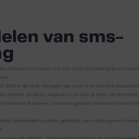
elen van sms-
ng
ten hebben
een open rate van 99%
.
Het belangrijkste voorde
sms.
t 36% is de click-through rate voor sms ook indrukwekken
n zijn kort en direct, waardoor ze snel te lezen zijn en mee
ichten wordt binnen 3 minuten gelezen. Mensen merken ze
lende doeleinden worden gebruikt, van meldingen en herinn
n.
t aan dat minder dan 6 tekstberichten per maand ideaal i