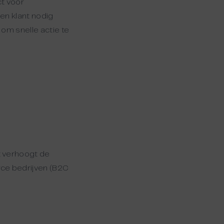
t voor
en klant nodig
om snelle actie te
t verhoogt de
rce bedrijven (B2C