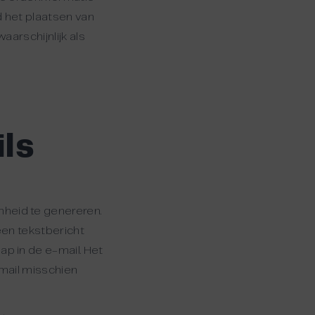
d het plaatsen van
aarschijnlijk als
ls
heid te genereren.
een tekstbericht
p in de e-mail. Het
mail misschien