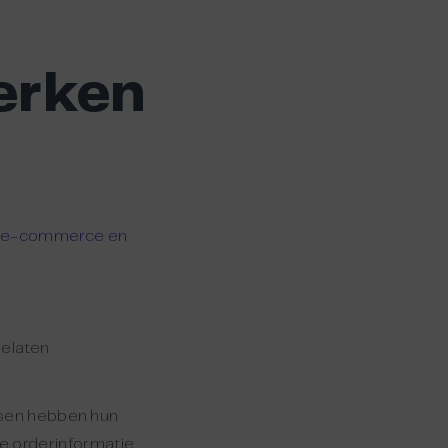
erken
n
e-commerce en
gelaten
sen hebben hun
ge orderinformatie