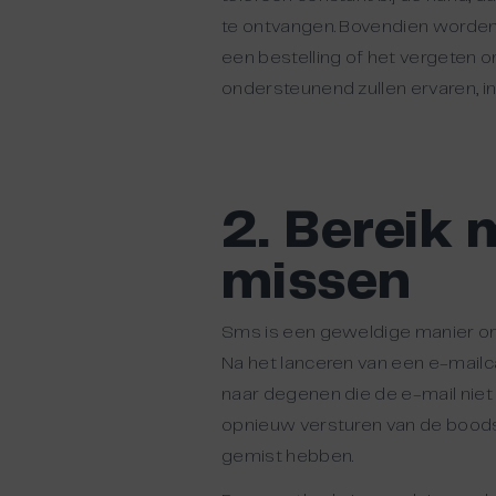
te ontvangen. Bovendien worden 
een bestelling of het vergeten om
ondersteunend zullen ervaren, in
2.
Bereik 
missen
Sms is een geweldige manier o
Na het lanceren van een e-mailc
naar degenen die de e-mail nie
opnieuw versturen van de boodsc
gemist hebben.