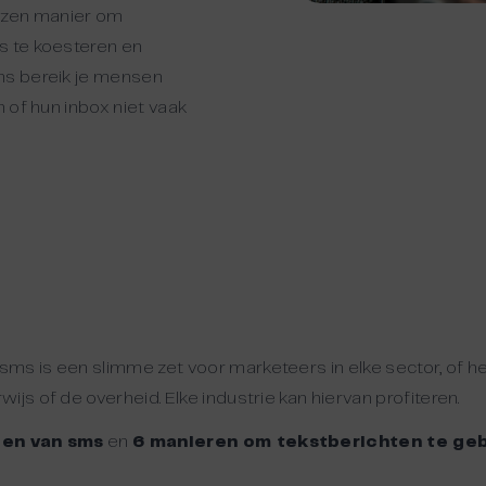
ezen manier om
s te koesteren en
ms bereik je mensen
n of hun inbox niet vaak
ms is een slimme zet voor marketeers in elke sector, of h
js of de overheid. Elke industrie kan hiervan profiteren.
len van sms
en
6 manieren om tekstberichten te ge