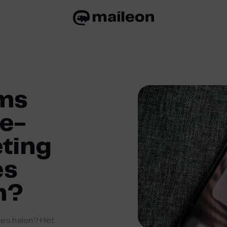
ms
 e-
ting
es
n?
nes halen? Het