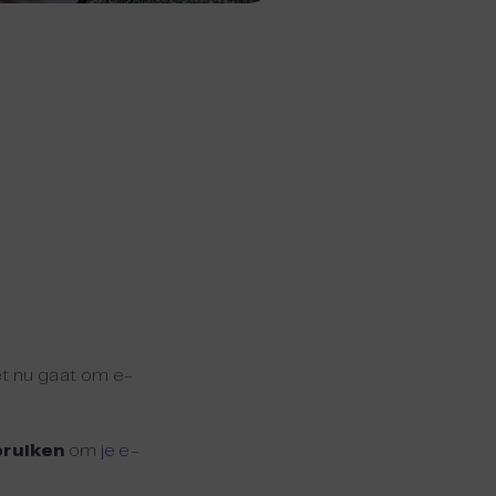
et nu gaat om e-
bruiken
om
je e-