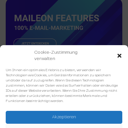
Cookie-Zustimmung
verwalten
Um Ihnen ein optimales Erlebnis zu bieten, verwenden wir
Technologien wie Cookies, um Geräteinformationen zu speichern
und/oder darauf zuzugreifen. Wenn Sie diesen Technologien
zustimmen, können wir Daten wie das Surfverhalten oder eindeutige
Alle Maileon Funktionen
IDs auf dieser Website verarbeiten. Wenn Sie Ihre Zustimmung nicht
erteilen oder zurückziehen, können bestimmte Merkmale und
Funktionen beeinträchtigt werden.
Akzeptieren