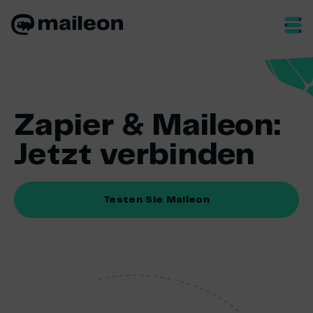
Skip
to
content
Zapier & Maileon:
Jetzt verbinden
Testen Sie Maileon