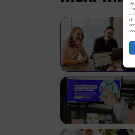
Um 
um 
die
ein
ert
bee