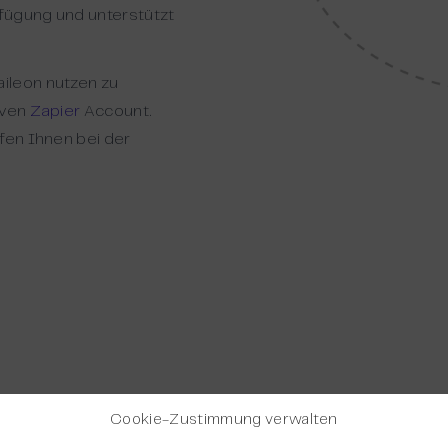
fügung und unterstützt
ileon nutzen zu
iven
Zapier
Account.
fen Ihnen bei der
Cookie-Zustimmung verwalten
leon