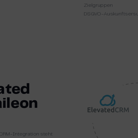
Zielgruppen
DSGVO-Auskunftsersu
ated
ileon
d CRM-Integration steht