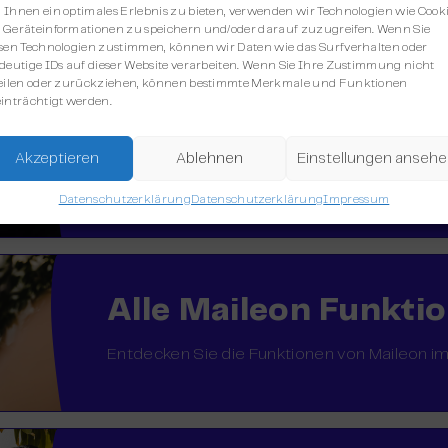
Ihnen ein optimales Erlebnis zu bieten, verwenden wir Technologien wie Cooki
Geräteinformationen zu speichern und/oder darauf zuzugreifen. Wenn Sie
sen Technologien zustimmen, können wir Daten wie das Surfverhalten oder
deutige IDs auf dieser Website verarbeiten. Wenn Sie Ihre Zustimmung nicht
eilen oder zurückziehen, können bestimmte Merkmale und Funktionen
inträchtigt werden.
Weitere Integration
Entdecken Sie die anderen bereits auf Mail
Akzeptieren
Ablehnen
Einstellungen anseh
Integrationen.
Datenschutzerklärung
Datenschutzerklärung
Impressum
Alle Maileon Funkti
Entdecken Sie die Funktionen von Maileon im 