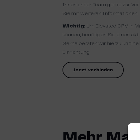
Ihnen unser Team gerne zur Ver
Sie mit weiteren Informationen.
Wichtig:
Um Elevated CRM in Ma
können, benötigen Sie einen akt
Gerne beraten wir hierzu und hel
Einrichtung.
Jetzt verbinden
Mehr Mai