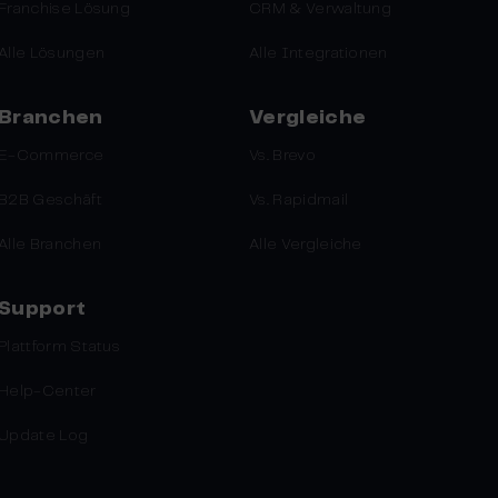
Franchise Lösung
CRM & Verwaltung
Alle Lösungen
Alle Integrationen
Branchen
Vergleiche
E-Commerce
Vs. Brevo
B2B Geschäft
Vs. Rapidmail
Alle Branchen
Alle Vergleiche
Support
Plattform Status
Help-Center
Update Log