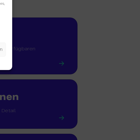
es,
en
eon verfügbaren
en
onen
Detail.