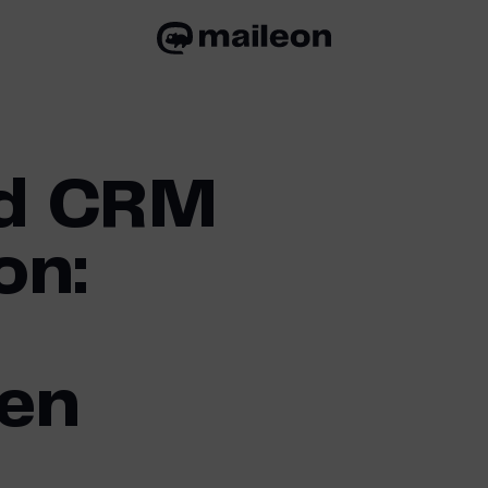
ed CRM
on:
den