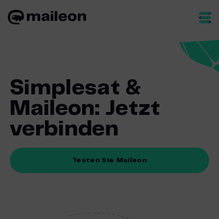
Skip
to
content
Simplesat &
Maileon: Jetzt
verbinden
Testen Sie Maileon