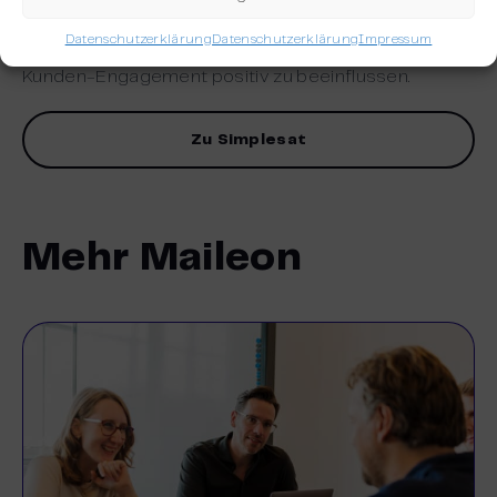
Einblicke in die Kundenzufriedenheit gewinnen und
Datenschutzerklärung
Datenschutzerklärung
Impressum
Verbesserungsmöglichkeiten identifizieren, um das
Kunden-Engagement positiv zu beeinflussen.
Zu Simplesat
Mehr Maileon