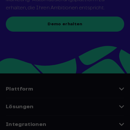
erhalten, die Ihren Ambitionen entspricht.
Demo erhalten
Plattform
Funktionen
Lösungen
Datenschutz
Embedded Whitelabel
Integrationen
Zustellbarkeit