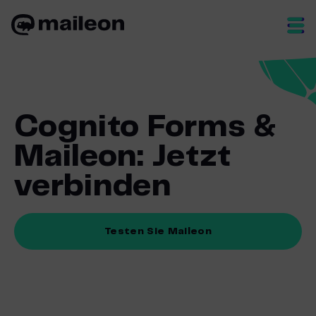
Skip
to
content
Cognito Forms &
Maileon: Jetzt
verbinden
Testen Sie Maileon