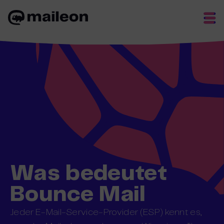
Skip
to
content
Was bedeutet
Bounce Mail
Jeder E-Mail-Service-Provider (ESP) kennt es,