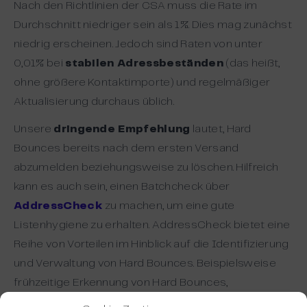
Nach den Richtlinien der CSA muss die Rate im
Durchschnitt niedriger sein als 1%. Dies mag zunächst
niedrig erscheinen. Jedoch sind Raten von unter
0,01% bei
stabilen Adressbeständen
(das heißt,
ohne größere Kontaktimporte) und regelmäßiger
Aktualisierung durchaus üblich.
Unsere
dringende Empfehlung
lautet, Hard
Bounces bereits nach dem ersten Versand
abzumelden beziehungsweise zu löschen. Hilfreich
kann es auch sein, einen Batchcheck über
AddressCheck
zu machen, um eine gute
Listenhygiene zu erhalten. AddressCheck bietet eine
Reihe von Vorteilen im Hinblick auf die Identifizierung
und Verwaltung von Hard Bounces. Beispielsweise
frühzeitige Erkennung von Hard Bounces,
verbesserte Zustellbarkeit, Schutz Ihrer Reputation,