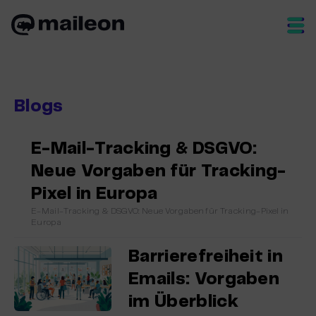
Skip
to
content
Blogs
E-Mail-Tracking & DSGVO:
Neue Vorgaben für Tracking-
Pixel in Europa
E-Mail-Tracking & DSGVO: Neue Vorgaben für Tracking-Pixel in
Europa
Barrierefreiheit in
Emails: Vorgaben
im Überblick