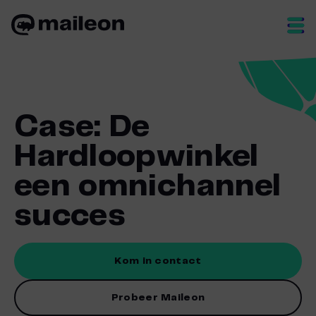
Skip
to
content
Case: De
Hardloopwinkel
een omnichannel
succes
Kom in contact
Probeer Maileon