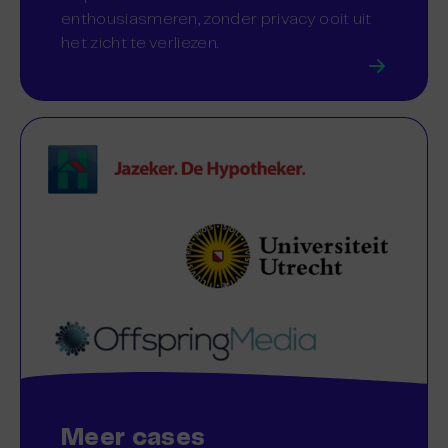
enthousiasmeren, zonder privacy ooit uit
het zicht te verliezen.
Meer cases