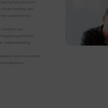
staat op het punt om
 onder leiding van
ema, waarin je het
t creëren van
eringsprogramma’s.
n e-mailmarketing
 Maileon kunt benutten
aximaliseren.