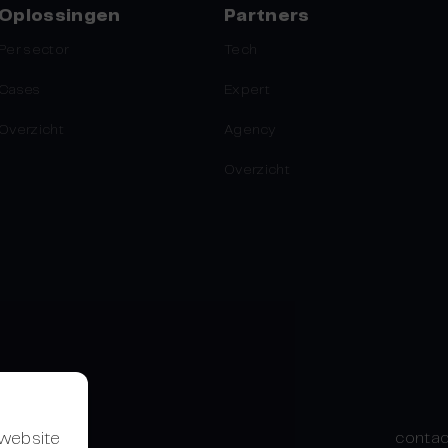
Oplossingen
Partners
Per sector
Tech
Cases
Expert
Overzicht
Agency
Overzicht
 website
contac