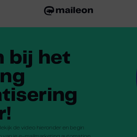
bij het
ing
tisering
r!
Bekijk de video hieronder en begin
 van je e-mailmarketing automation.