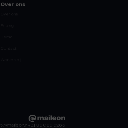
Over ons
Over ons
Pricing
Demo
Contact
Werken bij
t@maileon.nl
+31 85 065 3263