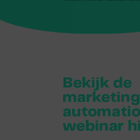
Bekijk de
marketin
automati
webinar h