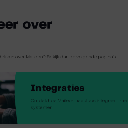
er over
dekken over Maileon? Bekijk dan de volgende pagina’s:
Integraties
Ontdek hoe Maileon naadloos integreert me
systemen.