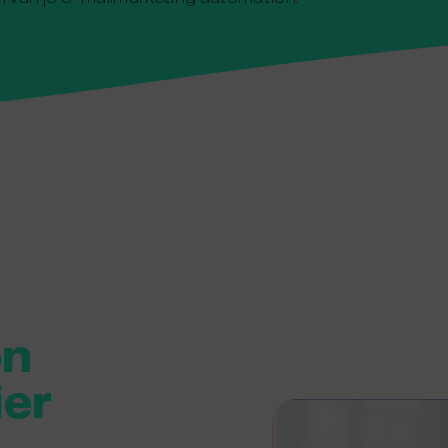
g
on
ier