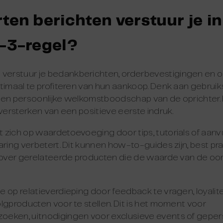
ten berichten verstuur je in
-3-regel?
e
verstuur je bedankberichten, orderbevestigingen en 
timaal te profiteren van hun aankoop. Denk aan gebruiks
een persoonlijke welkomstboodschap van de oprichter. 
 versterken van een positieve eerste indruk.
zich op waardetoevoeging door tips, tutorials of aanv
aring verbetert. Dit kunnen how-to-guides zijn, best p
e over gerelateerde producten die de waarde van de oo
 op relatieverdieping door feedback te vragen, loyali
lgproducten voor te stellen. Dit is het moment voor
eken, uitnodigingen voor exclusieve events of gepe