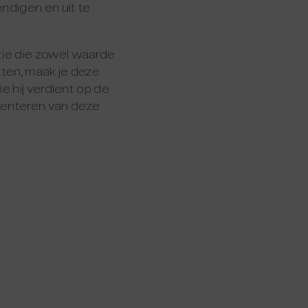
endigen en uit te
tie die zowel waarde
tten, maak je deze
e hij verdient op de
menteren van deze