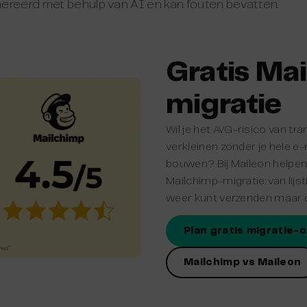
ereerd met behulp van AI en kan fouten bevatten.
Gratis Ma
migratie
Wil je het AVG-risico van tr
verkleinen zonder je hele 
bouwen? Bij Maileon helpen
Mailchimp-migratie: van lijs
weer kunt verzenden maar d
Plan gratis migratie-
Mailchimp vs Maileon