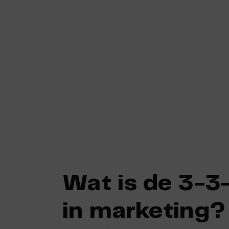
Skip
to
content
Wat is de 3-3
in marketing?