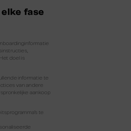
 elke fase
onboardinginformatie
instructies,
Het doel is
ullende informatie te
ractices van andere
rspronkelijke aankoop
teitsprogramma’s te
rsonaliseerde