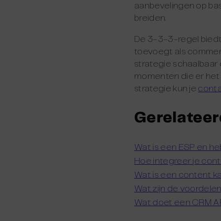
aanbevelingen op basi
breiden.
De 3-3-3-regel biedt
toevoegt als commerc
strategie schaalbaar 
momenten die er het 
strategie kun je
cont
Gerelateer
Wat is een ESP en he
Hoe integreer je con
Wat is een content k
Wat zijn de voordele
Wat doet een CRM A