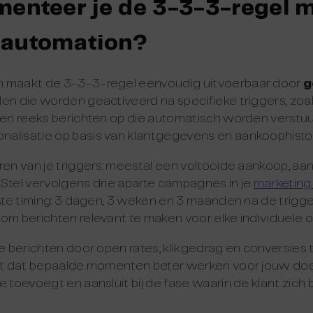
enteer je de 3-3-3-regel 
 automation?
n maakt de 3-3-3-regel eenvoudig uitvoerbaar door
g
ellen die worden geactiveerd na specifieke triggers, zo
een reeks berichten op die automatisch worden verstuu
alisatie op basis van klantgegevens en aankoophistor
ren van je triggers: meestal een voltooide aankoop, aa
e. Stel vervolgens drie aparte campagnes in je
marketing
iste timing: 3 dagen, 3 weken en 3 maanden na de trigge
om berichten relevant te maken voor elke individuele 
je berichten door open rates, klikgedrag en conversies 
rkt dat bepaalde momenten beter werken voor jouw doe
 toevoegt en aansluit bij de fase waarin de klant zich be