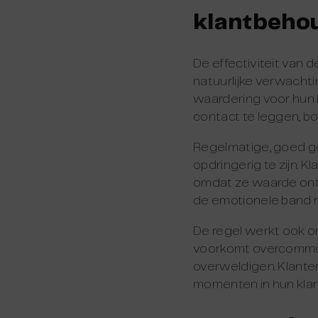
klantbeho
De effectiviteit van d
natuurlijke verwacht
waardering voor hun 
contact te leggen, bou
Regelmatige, goed g
opdringerig te zijn. 
omdat ze waarde ont
de emotionele band m
De regel werkt ook om
voorkomt overcommuni
overweldigen. Klante
momenten in hun klan