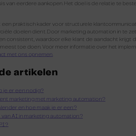
s van eerdere aankopen. Het doel is de relatie te best
 een praktisch kader voor structurele klantcommunica
iële doelen dient. Door marketing automation in te ze
en consistent, waardoor elke klant de aandacht krijgt di
meest toe doen. Voor meer informatie over het imple
act met ons opnemen
.
de artikelen
b je er een nodig?
tent marketing met marketing automation?
alender en hoe maak je er een?
n van AI in marketing automation?
PI?