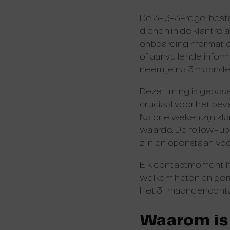
De 3-3-3-regel besta
dienen in de klantrela
onboardinginformatie 
of aanvullende informa
neem je na 3 maanden
Deze timing is gebase
cruciaal voor het bev
Na drie weken zijn k
waarde. De follow-up
zijn en openstaan voor
Elk contactmoment he
welkom heten en ger
Het 3-maandencontac
Waarom is 