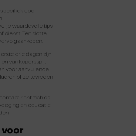
specifiek doel
n
el je waardevolle tips
f dienst. Ten slotte
 vervolgaankopen.
erste drie dagen zijn
en van kopersspijt.
pen voor aanvullende
lueren of ze tevreden
ntact richt zich op
oeging en educatie.
den.
 voor