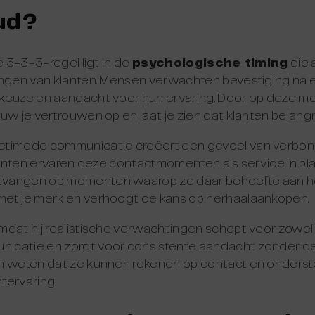
ud?
e 3-3-3-regel ligt in de
psychologische timing
die a
ingen van klanten. Mensen verwachten bevestiging na 
keuze en aandacht voor hun ervaring. Door op deze m
w je vertrouwen op en laat je zien dat klanten belangrij
etimede communicatie creëert een gevoel van verbo
Klanten ervaren deze contactmomenten als service in pl
vangen op momenten waarop ze daar behoefte aan heb
et je merk en verhoogt de kans op herhaalaankopen.
dat hij realistische verwachtingen schept voor zowel bed
catie en zorgt voor consistente aandacht zonder de 
n weten dat ze kunnen rekenen op contact en onderst
tervaring.