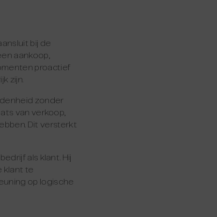
ansluit bij de
een aankoop,
omenten proactief
k zijn.
ndenheid zonder
aats van verkoop,
ben. Dit versterkt
rijf als klant. Hij
klant te
euning op logische