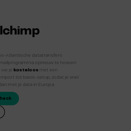
ilchimp
ans-Atlantische datatransfers
e-mailprogramma opnieuw te hoeven
 we je
kosteloos
met een
timport tot basis-setup, zodat je snel
an met je data in Europa.
check