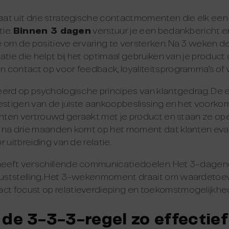
at uit drie strategische contactmomenten die elk een 
tie.
Binnen 3 dagen
verstuur je een bedankbericht e
om de positieve ervaring te versterken. Na 3 weken de
tie die helpt bij het optimaal gebruiken van je product o
 contact op voor feedback, loyaliteitsprogramma’s of
erd op psychologische principes van klantgedrag. De e
estigen van de juiste aankoopbeslissing en het voorkom
lanten vertrouwd geraakt met je product en staan ze o
 na drie maanden komt op het moment dat klanten eva
 uitbreiding van de relatie.
eft verschillende communicatiedoelen. Het 3-dagenco
uststelling. Het 3-wekenmoment draait om waardetoev
t focust op relatieverdieping en toekomstmogelijkhe
de 3-3-3-regel zo effectief