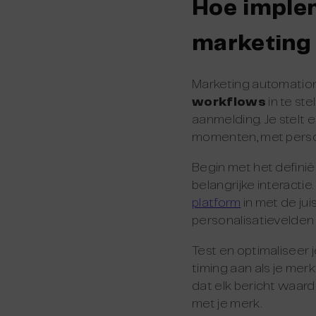
Hoe implem
marketing
Marketing automatio
workflows
in te st
aanmelding. Je stelt 
momenten, met person
Begin met het definië
belangrijke interacti
platform
in met de ju
personalisatievelden 
Test en optimaliseer 
timing aan als je me
dat elk bericht waarde
met je merk.