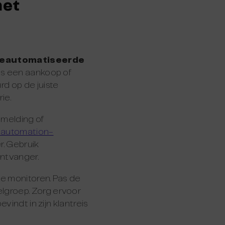
met
eautomatiseerde
als een aankoop of
rd op de juiste
ie.
nmelding of
 automation-
r. Gebruik
ontvanger.
te monitoren. Pas de
lgroep. Zorg ervoor
vindt in zijn klantreis