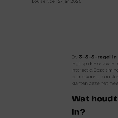
Louise Noel
·
27 jan 2026
De
3-3-3-regel in
legt op drie crucial
interactie. Deze timin
betrokkenheid en kl
klanten deze het me
Wat houdt 
in?