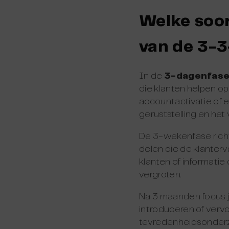
Welke soor
van de 3-3
In de
3-dagenfas
die klanten helpen op
accountactivatie of 
geruststelling en het
De 3-wekenfase richt 
delen die de klanterv
klanten of informati
vergroten.
Na 3 maanden focus je
introduceren of vervo
tevredenheidsonderzo