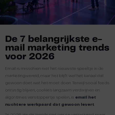
De 7 belangrijkste e-
mail marketing trends
voor 2026
Email is misschien niet het nieuwste speeltje in de
marketingwereld, maar het blijft wel het kanaal dat
gewoon doet wat het moet doen. Terwijl social feeds
onrustig blijven, cookies langzaam verdwijnen en
algoritmes verstoppertje spelen, is
email het
nuchtere werkpaard dat gewoon levert
.
In 2026 zijn de trends niet per se verrassend, maar