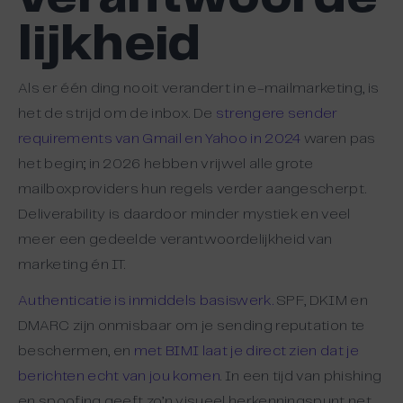
lijkheid
Als er één ding nooit verandert in e-mailmarketing, is
het de strijd om de inbox. De
strengere sender
requirements van Gmail en Yahoo in 2024
waren pas
het begin; in 2026 hebben vrijwel alle grote
mailboxproviders hun regels verder aangescherpt.
Deliverability is daardoor minder mystiek en veel
meer een gedeelde verantwoordelijkheid van
marketing én IT.
Authenticatie is inmiddels basiswerk.
SPF, DKIM en
DMARC zijn onmisbaar om je sending reputation te
beschermen, en
met BIMI laat je direct zien dat je
berichten echt van jou komen
. In een tijd van phishing
en spoofing geeft zo’n visueel herkenningspunt net