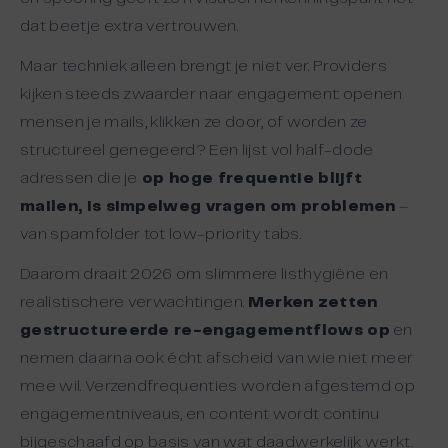
dat beetje extra vertrouwen.
Maar techniek alleen brengt je niet ver. Providers
kijken steeds zwaarder naar engagement: openen
mensen je mails, klikken ze door, of worden ze
structureel genegeerd? Een lijst vol half-dode
adressen die je
op hoge frequentie blijft
mailen, is simpelweg vragen om problemen
–
van spamfolder tot low-priority tabs.
Daarom draait 2026 om slimmere listhygiëne en
realistischere verwachtingen.
Merken zetten
gestructureerde re-engagementflows op
en
nemen daarna ook écht afscheid van wie niet meer
mee wil. Verzendfrequenties worden afgestemd op
engagementniveaus, en content wordt continu
bijgeschaafd op basis van wat daadwerkelijk werkt.