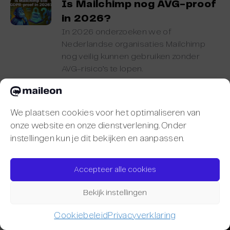
Is Mailchimp nog AVG-proof
in 2026?
In 2026 onderzoeken we of
Nederlandse organisaties Mailchimp
nog veilig kunnen gebruiken zonder
AVG-risico’s te lopen.
We plaatsen cookies voor het optimaliseren van
onze website en onze dienstverlening. Onder
instellingen kun je dit bekijken en aanpassen.
Accepteer alle cookies
Bekijk instellingen
Cookiebeleid
Privacyverklaring