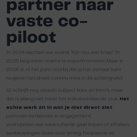
partner naar
vaste co-
piloot
In 2024 dachten we vooral:
“Kijk nou, wat knap!”
In
2025 begonnen teams te experimenteren. Maar in
2026 is AI het punt voorbij dat je het zomaar kunt
negeren: het draait continu mee in de achtergrond.
AI schrijft nog steeds subject lines en intro’s, maar
dat is allang niet meer het indrukwekkende stuk.
Het
echte werk zit in wat je níet direct ziet
:
patronen herkennen in engagement;
voorspellen wie waarschijnlijk gaat kopen of afhaken;
aanbevelingen doen voor timing, frequentie en