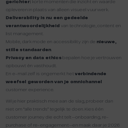
gerichter:
korte momenten die inzicht en waarde
opleveren in plaats van alleen visueel vuurwerk.
Deliverability is nu een gedeelde
verantwoordelijkheid
van technologie, content en
list management.
Mobile, dark mode en accessibility zijn de
nieuwe,
stille standaarden
.
Privacy en data ethics
bepalen hoe je vertrouwen
opbouwt én vasthoudt.
En e-mail zelf is ongemerkt het
verbindende
weefsel geworden van je omnichannel
customer experience.
Wil je hier praktisch mee aan de slag, probeer dan
niet om “alle trends” tegelijk te doen. Kies één
customer journey die echt telt—onboarding, re-
purchase of re-engagement—en maak daar je 2026