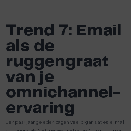
Trend 7
: Email
als de
ruggengraat
van je
omnichannel-
ervaring
Een paar jaar geleden zagen veel organisaties e-mail
nog vooral als “het nieuwsbriefkanaal” – handig, maar