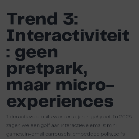
Trend
3:
Interactiviteit
: geen
pretpark,
maar micro-
experiences
Interactieve emails worden al jaren gehypet. In 2025
zagen we een golf aan interactieve emails: mini-
games, in-email carrousels, embedded polls, zelfs