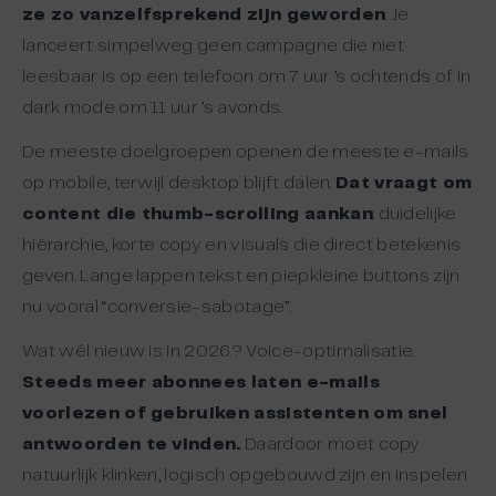
ze zo vanzelfsprekend zijn geworden
. Je
lanceert simpelweg geen campagne die niet
leesbaar is op een telefoon om 7 uur ’s ochtends of in
dark mode om 11 uur ’s avonds.
De meeste doelgroepen openen de meeste e-mails
op mobile, terwijl desktop blijft dalen.
Dat vraagt om
content die thumb-scrolling aankan
: duidelijke
hiërarchie, korte copy en visuals die direct betekenis
geven. Lange lappen tekst en piepkleine buttons zijn
nu vooral “conversie-sabotage”.
Wat wél nieuw is in 2026? Voice-optimalisatie.
Steeds meer abonnees laten e-mails
voorlezen of gebruiken assistenten om snel
antwoorden te vinden.
Daardoor moet copy
natuurlijk klinken, logisch opgebouwd zijn en inspelen