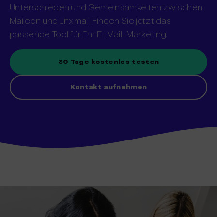
Unterschieden und Gemeinsamkeiten zwischen
Maileon und Inxmail. Finden Sie jetzt das
passende Tool für Ihr E-Mail-Marketing.
30 Tage kostenlos testen
Kontakt aufnehmen