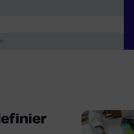
ds
efinier