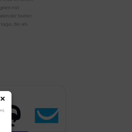
agnen mit
alender bietet
tage, die als
es,