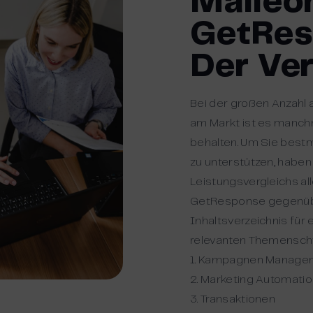
Maileo
GetRes
Der Ver
Bei der großen Anzahl
am Markt ist es manch
behalten. Um Sie bestm
zu unterstützen, haben w
Leistungsvergleichs al
GetResponse gegenüber
Inhaltsverzeichnis für 
relevanten Themensch
1. Kampagnen Manage
2. Marketing Automati
3. Transaktionen