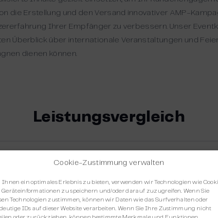
eon die Erstellung und den Versand innovativer AMP-Kamp
utzererfahrung Ihrer Empfänger zu verbessern. Unser Eventk
en Überblick über internationale Veranstaltungen und Feier
agnen dienen können.
Leistungsvergleich
Cookie-Zustimmung verwalten
Ihnen ein optimales Erlebnis zu bieten, verwenden wir Technologien wie Cooki
Geräteinformationen zu speichern und/oder darauf zuzugreifen. Wenn Sie
sen Technologien zustimmen, können wir Daten wie das Surfverhalten oder
deutige IDs auf dieser Website verarbeiten. Wenn Sie Ihre Zustimmung nicht
eilen oder zurückziehen, können bestimmte Merkmale und Funktionen