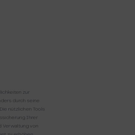
chkeiten zur
nders durch seine
ie nützlichen Tools
ssicherung Ihrer
nd Verwaltung von
nt zu erhöhen.