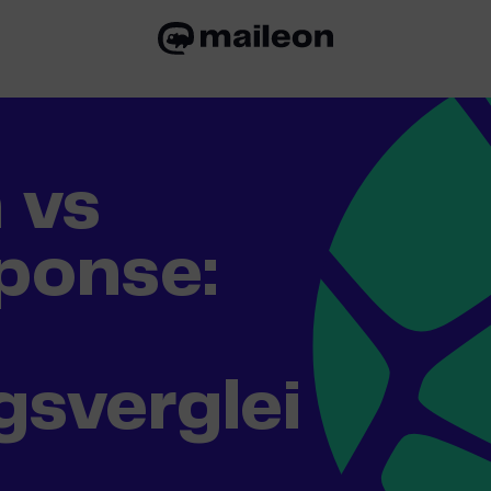
 vs
ponse:
gsverglei