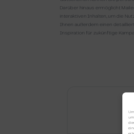
Darüber hinaus ermöglicht Mail
interaktiven Inhalten, um die N
Ihnen außerdem einen detailliert
Inspiration für zukünftige Kamp
Um 
um 
die
ein
ert