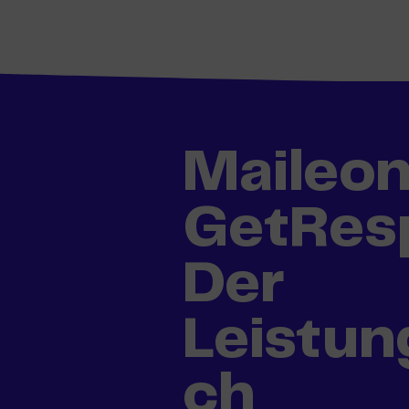
Skip
to
content
Maileon
GetRes
Der
Leistun
ch