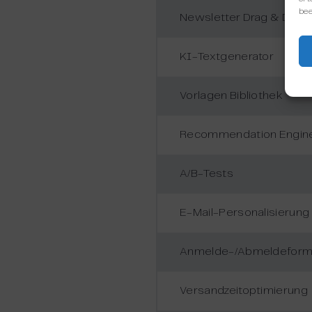
bee
Newsletter Drag & Drop 
KI-Textgenerator
Vorlagen Bibliothek
Recommendation Engin
A/B-Tests
E-Mail-Personalisierung
Anmelde-/Abmeldeform
Versandzeitoptimierung