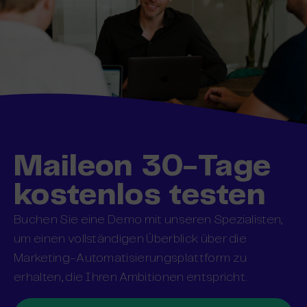
Maileon 30-Tage
kostenlos testen
Buchen Sie eine Demo mit unseren Spezialisten,
um einen vollständigen Überblick über die
Marketing-Automatisierungsplattform zu
erhalten, die Ihren Ambitionen entspricht.