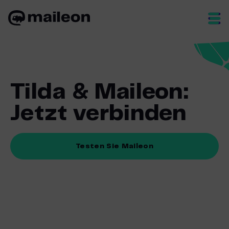
Skip
to
content
Tilda & Maileon:
Jetzt verbinden
Testen Sie Maileon