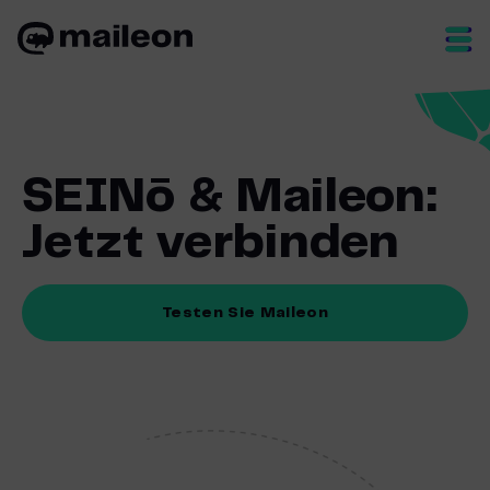
Skip
to
content
SEINō & Maileon:
Jetzt verbinden
Testen Sie Maileon