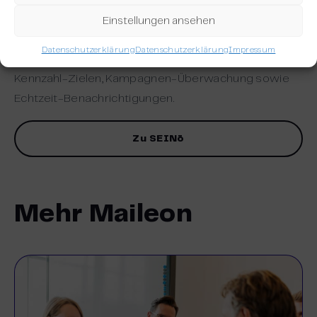
Weiteren bietet SEINō Dashboards mit
Einstellungen ansehen
benutzerfreundlicher und intuitiver Oberfläche,
Datenschutzerklärung
Datenschutzerklärung
Impressum
Diagramm-Erstellung, Filterfunktionen, Festlegen von
Kennzahl-Zielen, Kampagnen-Überwachung sowie
Echtzeit-Benachrichtigungen.
Zu SEINō
Mehr Maileon