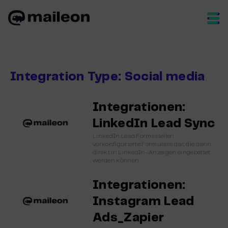
Skip
to
content
Integration Type:
Social media
Integrationen:
LinkedIn Lead Sync
LinkedIn Lead Forms stellen
vorkonfigurierte Formulare dar, die dann
direkt in LinkedIn-Anzeigen eingebettet
werden können.
Integrationen:
Instagram Lead
Ads_Zapier