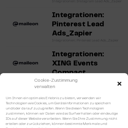
Integrationen: Instagram Lead Ads_Zapier
Integrationen:
Pinterest Lead
Ads_Zapier
Integrationen: Pinterest Lead Ads_Zapier
Integrationen:
XING Events
Compact
Integrationen: XING Events Compact
Cookie-Zustimmung
verwalten
Integrationen:
Um Ihnen ein optimales Erlebnis zu bieten, verwenden wir
Facebook Lead Ads
Technologien wie Cookies, um Geräteinformationen zu speichern
und/oder darauf zuzugreifen. Wenn Sie diesen Technologien
Compact
zustimmen, können wir Daten wie das Surfverhalten oder eindeutige
IDs auf dieser Website verarbeiten. Wenn Sie Ihre Zustimmung nicht
Integrationen: Facebook Lead Ads
Compact
erteilen oder zurückziehen, können bestimmte Merkmale und