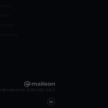
Pricing
Demo
Contact
Werken bij
t@maileon.nl
+31 85 065 3263