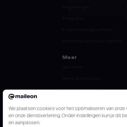
Vergelijkingen
Integraties
E-mailmarketing software
Marketing automation platform
Meer
Disclaimer
Terms & Conditions
Privacy Statement
We plaatsen cookies voor het optimaliseren van onze
en onze dienstverlening. Onder instellingen kun je dit b
en aanpassen.