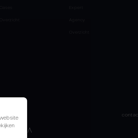
Cases
Expert
Overzicht
Agency
Overzicht
contac
 website
ekijken