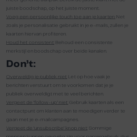
juiste boodschap, op het juiste moment.
Voeg een persoonlijke touch toe aan je kaarten:
Net
zoals je personalisatie gebruikt in je e-mails, zullen je
kaarten hiervan profiteren.
Houd het consistent:
Behoud een consistente
merkstijl en boodschap over beide kanalen.
Don’t:
Overweldig je publiek niet:
Let op hoe vaak je
berichten verstuurt om te voorkomen dat je je
publiek overweldigt met te veel berichten.
Vergeet de ‘follow-up’ niet:
Gebruik kaarten als een
contactpunt om klanten aan te moedigen verder te
gaan met je e-mailcampagnes.
Vergeet de ‘unsubscribe’ knop niet:
Sommige
mensen kunnen gevoelig zijn voor papiergebruik, dus