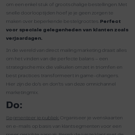
om een enkel stuk of grootschalige bestellingen. Met
snelle doorlooptijden hoef je je geen zorgen te
maken over beperkende bestelgroottes.
Perfect
voor speciale gelegenheden van klanten zoals
verjaardagen.
In de wereld van direct mailing marketing draait alles
om het vinden van die perfecte balans – een
strategische mix die valkuilen omzet in triomfen en
best practices transformeert in game-changers.
Hier zijn de do’s en don’ts van deze omnichannel
marketingmix.
Do:
Segmenteer je publiek:
Organiseer je wenskaarten
en e-mails op basis van klantsegmenten voor een
meer gerichte aanpak. Bereik de juiste klant met de