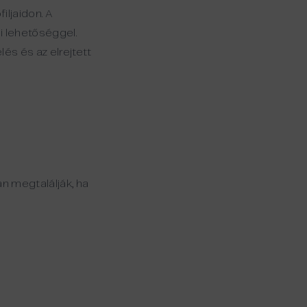
ljaidon. A
i lehetőséggel.
és és az elrejtett
an megtalálják, ha