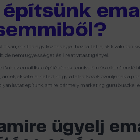
építsünk emai
a semmiből?
 olyan, mintha egy közösséget hoznál létre, akik valóban kív
, de némi ügyességet és kreativitást igényel.
nk az email lista építésének tennivalóin és elkerülendő hi
, amelyekkel elérheted, hogy a feliratkozók özönljenek a po
 olyan listát építünk, amire bármely marketing guru büszke le
 amire ügyelj ema