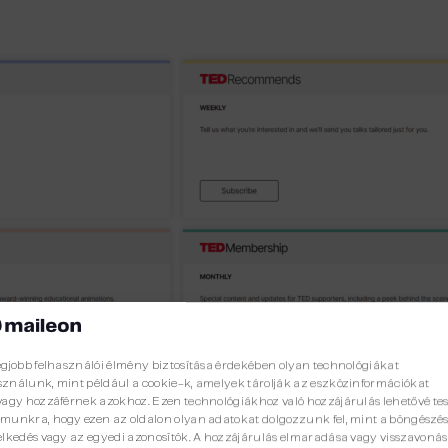
egjobb felhasználói élmény biztosítása érdekében olyan technológiákat
ználunk, mint például a cookie-k, amelyek tárolják az eszközinformációkat
vagy hozzáférnek azokhoz. Ezen technológiákhoz való hozzájárulás lehetővé tes
munkra, hogy ezen az oldalon olyan adatokat dolgozzunk fel, mint a böngészés
elkedés vagy az egyedi azonosítók. A hozzájárulás elmaradása vagy visszavoná