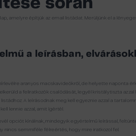
pítése során
ap, amelyre építjük az email listádat. Merüljünk el a lényeg
elmű a leírásban, elvárások
y hírlevélre aranyos macskavideókról, de helyette naponta ér
lkerüld a feliratkozók csalódását, legyél kristálytiszta azza
listádhoz. A leírásodnak meg kell egyeznie azzal a tartalomm
l lennie azzal, amit ígértél.
rlevél opciót kínálnak, mindegyik egyértelmű leírással, feltün
gy nincs semmiféle félreértés, hogy mire iratkozol fel.