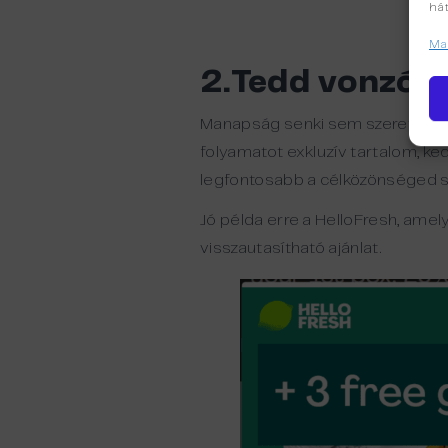
hát
Man
2.Tedd vonzóvá
Manapság senki sem szeretné csa
folyamatot exkluzív tartalom, ke
legfontosabb a célközönséged sz
Jó példa erre a HelloFresh, amel
visszautasítható ajánlat.