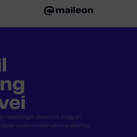
l
ing
vei
ail marketinget sikeressé, hogyan
hogyan vezet minden elem a sikerhez.