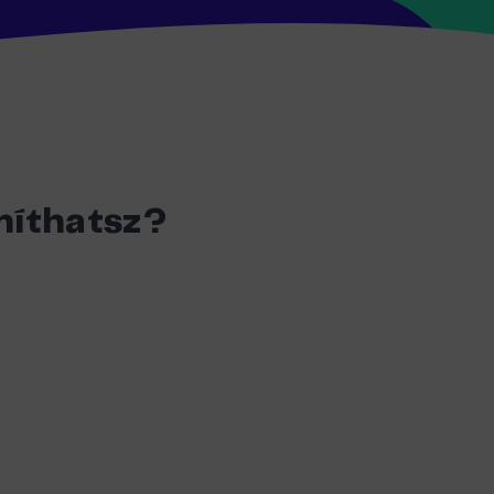
míthatsz?