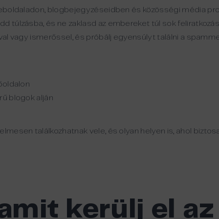
weboldaladon, blogbejegyzéseidben és közösségi média profi
d túlzásba, és ne zaklasd az embereket túl sok feliratkozás
val vagy ismerőssel, és próbálj egyensúlyt találni a spammel
dőoldalon
rű blogok alján
lmesen találkozhatnak vele, és olyan helyen is, ahol biztos
amit kerülj el az