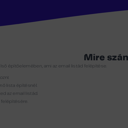
Mire szá
lső építőelemében, ami az email listád felépítése.
ozni:
nő lista építésnél.
ted az email listád.
 felépítésére.