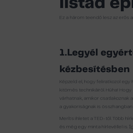
listád é
Ez a három teendő lesz az erős al
1.Legyél egyért
kézbesítésben
Képzeld el, hogy feliratkozol eg
kitömés technikáiról. Húha! Hogy e
várhatnak, amikor csatlakoznak a 
a gyakoriságnak is összhangban kel
Meríts ihletet a TED-től. Több hí
és még egy minta hírlevéllel is. Í