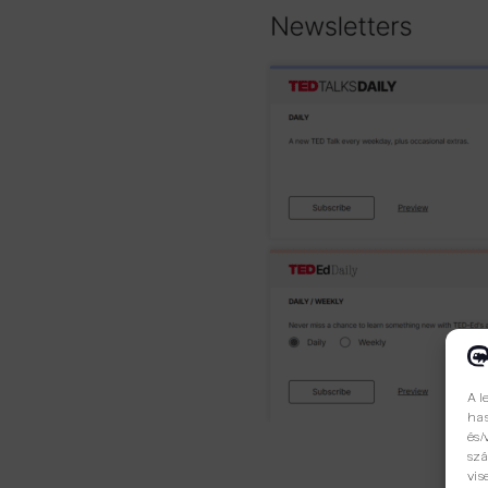
A l
has
és/
szá
vis