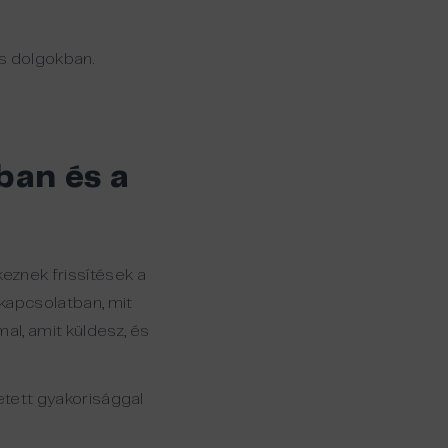
es dolgokban.
ban és a
keznek frissítések a
l kapcsolatban, mit
al, amit küldesz, és
tetett gyakorisággal