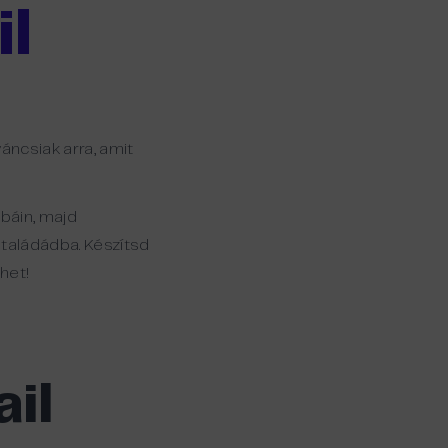
l
áncsiak arra, amit
báin, majd
staládádba. Készítsd
het!
il