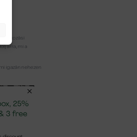
liratkozási
j arra, mi a
ami igazán nehezen