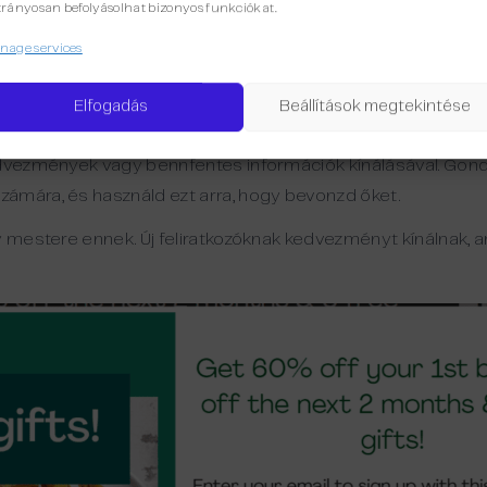
rányosan befolyásolhat bizonyos funkciókat.
age services
 a feliratkozást
Elfogadás
Beállítások megtekintése
k úgy megadni az email címét. Tedd ellenállhatatlanná a fe
dvezmények vagy bennfentes információk kínálásával. Gondol
ámára, és használd ezt arra, hogy bevonzd őket.
y mestere ennek. Új feliratkozóknak kedvezményt kínálnak, 