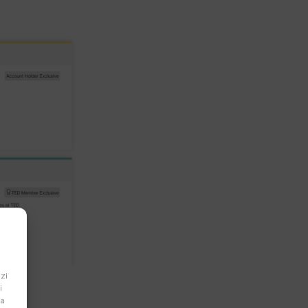
zi
i
sa