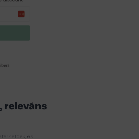
 releváns
záférhetőek, és