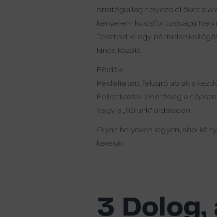
stratégiailag helyezd el őket a 
kényelem kulcsfontosságú. Ne vid
Teszteld le egy pártatlan kollégá
kincs között.
Példák:
Késleltetett felugró ablak a kez
Feliratkozási lehetőség a népsze
Vagy a „Rólunk” oldaladon
Olyan helyeken legyen, ahol kénye
keresik.
3 Dolog, 