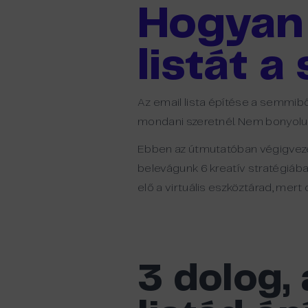
Hogyan 
listát 
Az email lista építése a semmiből
mondani szeretnél. Nem bonyolult
Ebben az útmutatóban végigvezetü
belevágunk 6 kreatív stratégiába
elő a virtuális eszköztárad, mert
3 dolog,