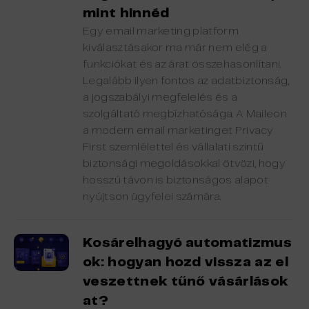
mint hinnéd
Egy email marketing platform
kiválasztásakor ma már nem elég a
funkciókat és az árat összehasonlítani.
Legalább ilyen fontos az adatbiztonság,
a jogszabályi megfelelés és a
szolgáltató megbízhatósága. A Maileon
a modern email marketinget Privacy
First szemlélettel és vállalati szintű
biztonsági megoldásokkal ötvözi, hogy
hosszú távon is biztonságos alapot
nyújtson ügyfelei számára.
Kosárelhagyó automatizmus
ok: hogyan hozd vissza az el
veszettnek tűnő vásárlások
at?