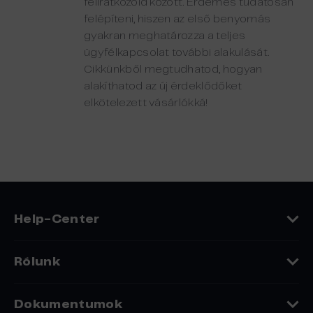
feliratkozóid között. Érdemes tudatosan
felépíteni, hiszen az első benyomás
gyakran meghatározza a teljes
ügyfélkapcsolat további alakulását.
Cikkünkből megtudhatod, hogyan
alakíthatod az új érdeklődőket
elkötelezett vásárlókká!
Help-Center
Rólunk
Rólunk
Dokumentumok