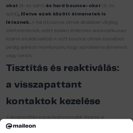
okat
(4-es szint)
és hard bounce-okat
(5-ös
szint)
, illetve ezek között átmenetek is
léteznek.
A hard bounce címek általában végleg
elérhetetlenek, ezért ezeket érdemes automatikusan
kizárni a küldésekből. A soft bounce címek esetében
pedig ajánlott monitorozni, hogy a probléma átmeneti
vagy tartós.
Tisztítás
és
reaktiválás
:
a
visszapattant
kontaktok
kezelése
A listatisztítás egyik legfontosabb lépése a
visszapattant és inaktív kontaktok megfelelő