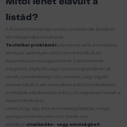
Mitől
lehet
elavult
a
listád
?
A
listatisztítással
kapcsolatos
problémák
általában
két
kategóriába
sorolhatók
:
Technikai problémát
jelentenek azok a kontaktok,
amelyek valamilyen okból nem érhetők el, és
folyamatosan visszapattannak. Ezek lehetnek
megszűnt, elgépelt vagy rosszul regisztrált email
címek, szintaktikailag rossz emailek, vagy egyéb
domain hibák. Ezek a kontaktok jelentős mértékben
ronthatják a kézbesítési arányt, és negatívan hatnak a
feladói hírnévre is.
Lehet, hogy egy lista technikailag hibátlan, mégis
gyenge eredményeket hoz. Ennek oka
általában
viselkedés- vagy minőségbeli