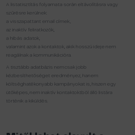
A listatisztítás folyamata során eltávolításra vagy
szűrésre kerülnek:
a visszapattant email címek,
az inaktív feliratkozók,
a hibás adatok,
valamint azok a kontaktok, akik hosszú ideje nem
reagálnak a kommunikációra.
A tisztább adatbázis nemcsak jobb
kézbesíthetőséget eredményez, hanem
költséghatékonyabb kampányokat is, hiszen egy
ütőképes, nem inaktív kontaktoktból álló listára
történik a kiküldés.