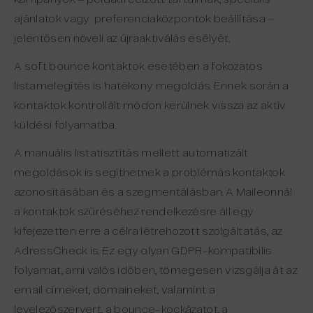
ajánlatok vagy preferenciaközpontok beállítása –
jelentősen növeli az újraaktiválás esélyét.
A soft bounce kontaktok esetében a fokozatos
listamelegítés is hatékony megoldás. Ennek során a
kontaktok kontrollált módon kerülnek vissza az aktív
küldési folyamatba.
A
manuális
listatisztítás
mellett
automatizált
megoldások
is
segíthetnek
a
problémás
kontaktok
azonosításában
és
a
szegmentálásban
. A
Maileonnál
a
kontaktok
szűréséhez
rendelkezésre
áll
egy
kifejezetten
erre
a
célra
létrehozott
szolgáltatás
,
az
AdressCheck
is. Ez
egy
olyan
GDPR-
kompatibilis
folyamat
,
ami
valós
időben
,
tömegesen
vizsgálja
át
az
email
címeket
,
domaineket
, valamint a
levelezőszervert
, a bounce-
kockázatot
, a