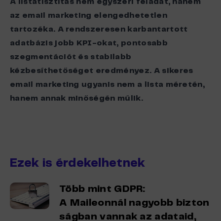
A listatisztítás nem egyszeri feladat, hanem
az email marketing elengedhetetlen
tartozéka. A rendszeresen karbantartott
adatbázis jobb KPI-okat, pontosabb
szegmentációt és stabilabb
kézbesíthetőséget eredményez. A sikeres
email marketing ugyanis nem a lista méretén,
hanem annak minőségén múlik.
Ezek is érdekelhetnek
Több mint GDPR:
A Maileonnál nagyobb bizton
ságban vannak az adataid,