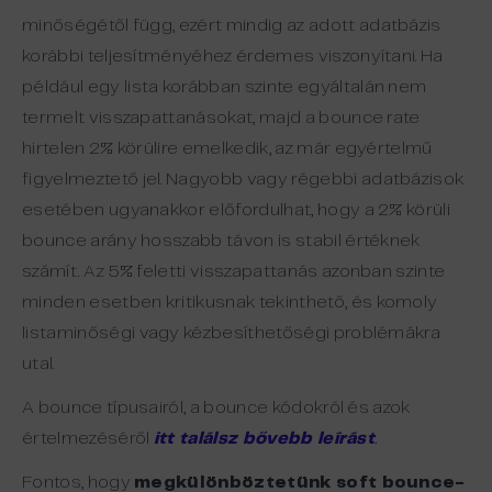
minőségétől
függ
,
ezért
mindig
az
adott
adatbázis
korábbi
teljesítményéhez
érdemes
viszonyítani
. Ha
például
egy
lista
korábban
szinte
egyáltalán
nem
termelt
visszapattanásokat
,
majd
a bounce rate
hirtelen
2%
körülire
emelkedik
,
az
már
egyértelmű
figyelmeztető
jel
.
Nagyobb
vagy
régebbi
adatbázisok
esetében
ugyanakkor
előfordulhat
,
hogy
a 2%
körüli
bounce
arány
hosszabb
távon
is
stabil
értéknek
számít
. Az 5%
feletti
visszapattanás
azonban
szinte
minden
esetben
kritikusnak
tekinthető
,
és
komoly
listaminőségi
vagy
kézbesíthetőségi
problémákra
utal
.
A bounce típusairól, a bounce kódokról és azok
értelmezéséről
itt találsz bővebb leírást
.
Fontos, hogy
megkülönböztetünk soft bounce-