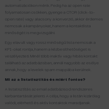
automatizációkon mérik. Pedig ha az open rate
folyamatosan csökken, gyenge a CTOR (click-to-
open rate) vagy alacsony a konverzió, akkor érdemes
nemcsak a kampányokat, hanem a kontaktlista
minőségét is megvizsgálni.
Egy elavult vagy rossz minőségű lista nemcsak a
KPI-okat rontja, hanem a kézbesíthetőséget is
veszélyezteti. Minél több inaktív vagy hibás kontakt
található az adatbázisban, annál nagyobb az esélye
annak, hogy a levelek spam mappába kerülnek.
Mi
az
a
listatisztítás
és
miért
fontos
?
A listatisztítás az email adatbázisod rendszeres
karbantartását jelenti. A célja, hogy a listán kizárólag
valódi, elérhető és aktív kontaktok maradjanak.