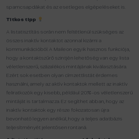
spamcsapdákat
és
az
esetleges
elgépeléseket
is.
Titkos tipp
A listatisztítás során nem feltétlenül szükséges az
összes inaktív kontaktot azonnal kizárni a
kommunikációból. A Maileon egyik hasznos funkciója,
hogy a kontaktszűrő szintjén lehetőség van egy lista
véletlenszerű, százalékos mintájának kiválasztására.
Ezért sok esetben olyan címzettlistát érdemes
használni, amely az aktív kontaktok mellett az inaktív
feliratkozók egy kisebb, például 20%-os véletlenszerű
mintáját is tartalmazza. Ez segíthet abban, hogy az
inaktív kontaktok egy része fokozatosan újra
bevonható legyen anélkül, hogy a teljes adatbázis
teljesítményét jelentősen rontaná.