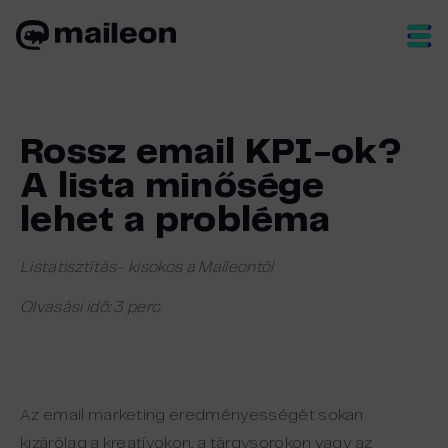
Skip
to
content
Rossz email KPI-ok?
A lista minősége
lehet a probléma
Listatisztítás- kisokos a Maileontól
Olvasási idő: 3 perc
Az email marketing eredményességét sokan
kizárólag a kreatívokon, a tárgysorokon vagy az