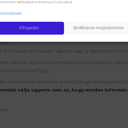
rányosan befolyásolhat bizonyos funkciókat.
 kevesebb sokszor több
age services
elni arra, hogy a kosárelhagyó automatizmusoknál (is) a túl 
Elfogadás
Beállítások megtekintése
l általában elég, háromnál több kiküldése pedig már nem aján
post-
, ami további termékeket ajánlhat vagy a vásárlói élményt e
tént vásárlás, egy utolsó emlékeztető ritka esetben indokol
s a célcsoporttól függ.
 a felépítésük esetében is fontos, hogy rövid, egyszerű, jó
mailek célja ugyanis nem az, hogy minden informác
ban: