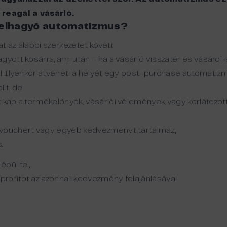
reagál a vásárló.
árelhagyó automatizmus?
t az alábbi szerkezetet követi:
yott kosárra, ami után – ha a vásárló visszatér és vásárol i
l. Ilyenkor átveheti a helyét egy post-purchase automatiz
lt, de
 kap a termékelőnyök, vásárlói vélemények vagy korlátozott 
 vouchert vagy egyéb kedvezményt tartalmaz,
.
pül fel,
rofitot az azonnali kedvezmény felajánlásával.