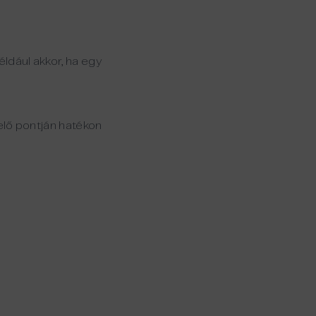
éldául akkor, ha egy
lő pontján hatékon