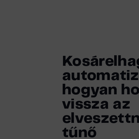
Skip
to
content
Kosárelha
automati
hogyan h
vissza az
elveszett
tűnő