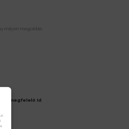
ogy milyen megoldás
et a megfelelő id
zi
i
sa