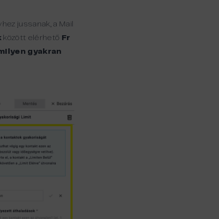
hez jussanak, a Mail
k
között elérhető
Fr
milyen gyakran