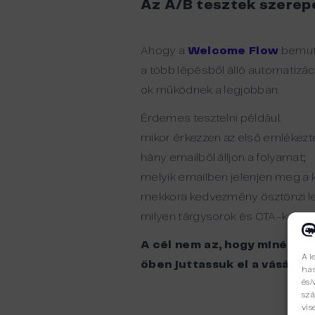
Az A/B tesztek szerep
Ahogy a
Welcome Flow
bemuta
a több lépésből álló automatizá
ok működnek a legjobban.
Érdemes tesztelni például:
mikor érkezzen az első emlékezt
hány emailből álljon a folyamat;
melyik emailben jelenjen meg a 
mekkora kedvezmény ösztönzi le
milyen tárgysorok és CTA-k ered
A cél nem az, hogy minél tö
A l
őben juttassuk el a vásárlóh
has
és/
szá
vis