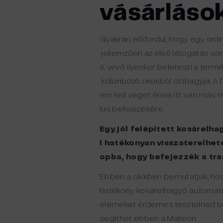
vásárláso
Gyakran
előf
or
dul
,
hogy
egy
onli
jellemzően
az
első
látogatás
so
A
vevő
ilyenkor
beleteszi
a
termé
különböző
okokból
otthagyja
.
A
em
kell
véget
érnie
itt
:
van
más
m
lus
befe
jezésére
.
Egy jól felépített kosárel
l hatékonyan visszaterelhe
opba, hogy befejezzék a tr
Ebben a cikkben bemutatjuk, hog
hatékony kosárelhagyó automati
elemeket érdemes tesztelned ben
segíthet ebben a Maileon.