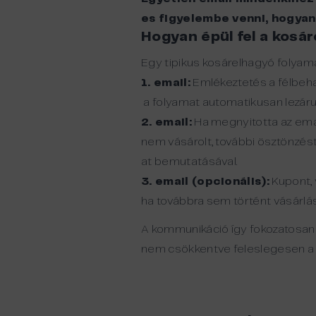
es figyelembe venni, hogyan 
Hogyan épül fel a kos
Egy tipikus kosárelhagyó folyama
1. email:
Emlékeztetés a félbehag
a folyamat automatikusan lezáru
2. email:
Ha megnyitotta az emai
nem vásárolt, további ösztönzést
at bemutatásával.
3. email (opcionális):
Kupont,
ha továbbra sem történt vásárlás
A kommunikáció így fokozatosan é
nem csökkentve feleslegesen a p