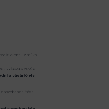
ailt jelent. Ez műkö
etik vissza a vevőd
ni a vásárló vis
k összehasonlítása,
zzel szemben kép