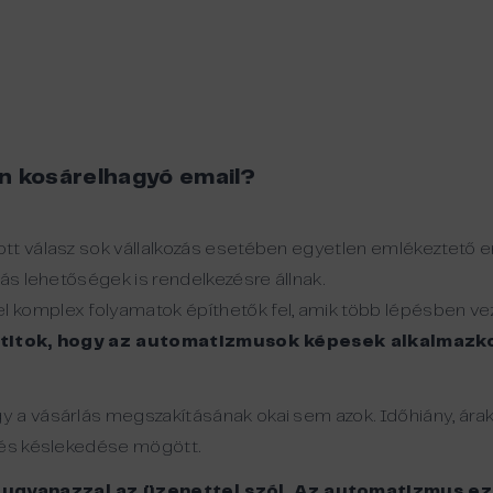
n
kosárelhagyó
email?
tt válasz sok vállalkozás esetében egyetlen emlékeztető em
más lehetőségek is rendelkezésre állnak.
komplex folyamatok építhetők fel, amik több lépésben vez
 titok, hogy az automatizmusok képesek alkalmazkod
 a vásárlás megszakításának okai sem azok. Időhiány, ára
ntés késlekedése mögött.
 ugyanazzal az üzenettel szól. Az automatizmus e