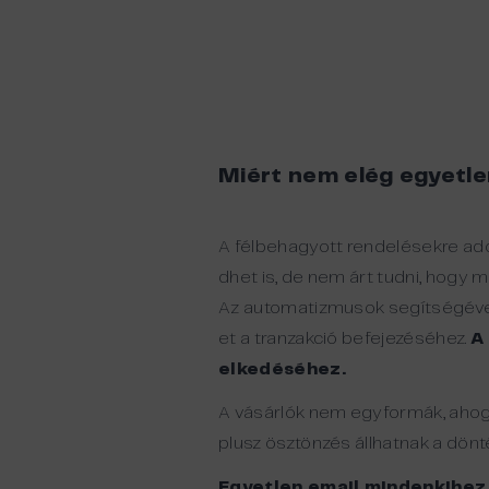
Miért
nem
elég
egyetle
A félbehagyott rendelésekre ado
dhet is, de nem árt tudni, hogy 
Az automatizmusok segítségével 
et a tranzakció befejezéséhez.
A
elkedéséhez.
A vásárlók nem egyformák, ahogy
plusz ösztönzés állhatnak a dö
Egyetlen email mindenkihez