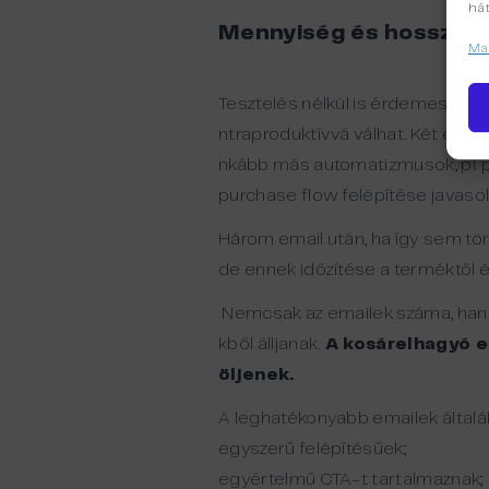
hát
Mennyiség és hossz: a
Man
Tesztelés nélkül is érdemes figy
ntraproduktívvá válhat. Két emai
nkább más automatizmusok, pl. 
purchase flow felépítése javasolt
Három email után, ha így sem tör
de ennek időzítése a terméktől é
Nemcsak az emailek száma, hanem
kből álljanak.
A kosárelhagyó e
öljenek.
A leghatékonyabb emailek általá
egyszerű felépítésűek;
egyértelmű CTA-t tartalmaznak;