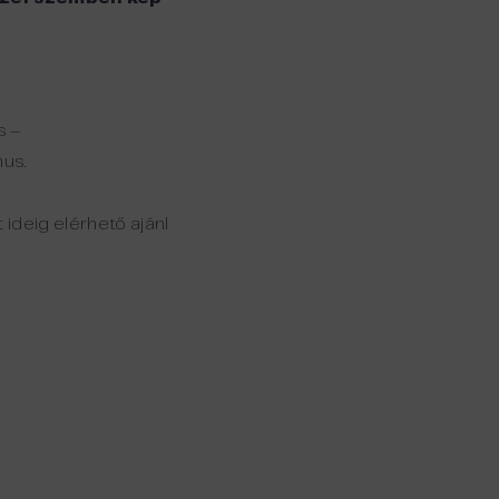
s –
mus.
ideig elérhető ajánl