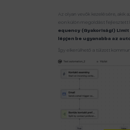
Az olyan vevők kezelésére, akik 
eon külön megoldást fejlesztett
equency (Gyakorisági) Limi
lépjen be ugyanabba az au
Így elkerülhető a túlzott kommun