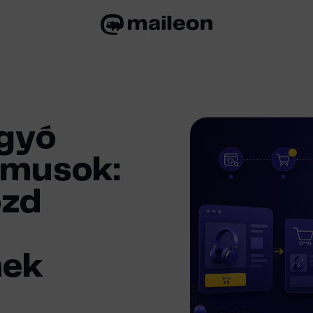
gyó
zmusok:
ozd
nek