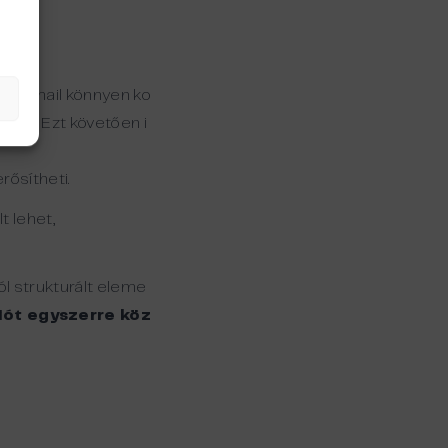
sok email könnyen ko
lott. Ezt követően i
rősítheti.
t lehet,
l strukturált eleme
iót egyszerre köz