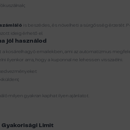
ókuszálnak;
aszámláló
is beszédes, és növelheti a sürgősség érzetét. P
ott ideig érhető el.
a jól használod
a kosárelhagyó emailekben, ami az automatizmus megfele
i ilyenkor arra, hogy a kuponnal ne lehessen visszaélni.
 kedvezményeket
kiküldeni;
ló milyen gyakran kaphat ilyen ajánlatot.
 Gyakorisági Limit