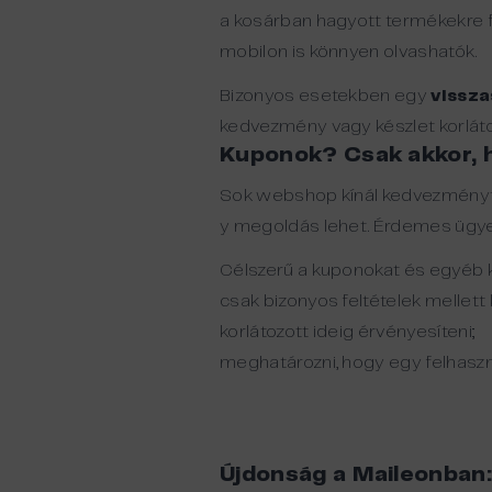
a kosárban hagyott termékekre f
mobilon is könnyen olvashatók.
Bizonyos esetekben egy
vissz
kedvezmény vagy készlet korlátoz
Kuponok? Csak akkor, h
Sok webshop kínál kedvezményt 
y megoldás lehet. Érdemes ügyeln
Célszerű a kuponokat és egyéb
csak bizonyos feltételek mellett 
korlátozott ideig érvényesíteni;
meghatározni, hogy egy felhaszná
Újdonság a Maileonban: