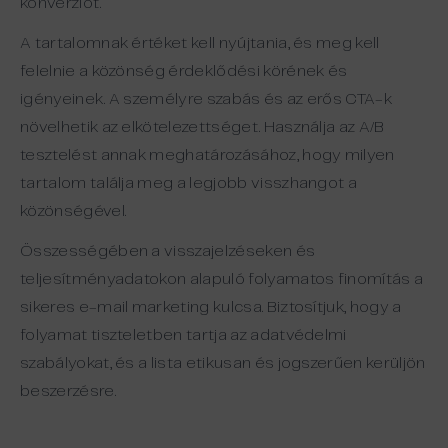
konverziót.
A tartalomnak értéket kell nyújtania, és meg kell
felelnie a közönség érdeklődési körének és
igényeinek. A személyre szabás és az erős CTA-k
növelhetik az elkötelezettséget. Használja az A/B
tesztelést annak meghatározásához, hogy milyen
tartalom találja meg a legjobb visszhangot a
közönségével.
Összességében a visszajelzéseken és
teljesítményadatokon alapuló folyamatos finomítás a
sikeres e-mail marketing kulcsa. Biztosítjuk, hogy a
folyamat tiszteletben tartja az adatvédelmi
szabályokat, és a lista etikusan és jogszerűen kerüljön
beszerzésre.