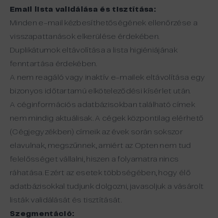
Email lista validálása és tisztítása:
Minden e-mail kézbesíthetőségének ellenőrzése a
visszapattanások elkerülése érdekében.
Duplikátumok eltávolítása a lista higiéniájának
fenntartása érdekében.
A nem reagáló vagy inaktív e-mailek eltávolítása egy
bizonyos időtartamú elköteleződési kísérlet után.
A céginformációs adatbázisokban található címek
nem mindig aktuálisak. A cégek központilag elérhető
(Cégjegyzékben) címeik az évek során sokszor
elavulnak, megszűnnek, amiért az Opten nem tud
felelősséget vállalni, hiszen a folyamatra nincs
ráhatása. Ezért az esetek többségében, hogy élő
adatbázisokkal tudjunk dolgozni, javasoljuk a vásárolt
listák validálását és tisztítását.
Szegmentáció: