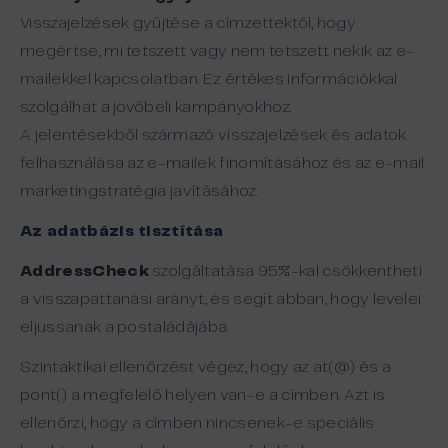
Visszajelzések gyűjtése a címzettektől, hogy
megértse, mi tetszett vagy nem tetszett nekik az e-
mailekkel kapcsolatban. Ez értékes információkkal
szolgálhat a jövőbeli kampányokhoz.
A jelentésekből származó visszajelzések és adatok
felhasználása az e-mailek finomításához és az e-mail
marketingstratégia javításához.
Az adatbázis tisztítása
AddressCheck
szolgáltatása 95%-kal csökkentheti
a visszapattanási arányt, és segít abban, hogy levelei
eljussanak a postaládájába.
Szintaktikai ellenőrzést végez, hogy az at(@) és a
pont(.) a megfelelő helyen van-e a címben. Azt is
ellenőrzi, hogy a címben nincsenek-e speciális