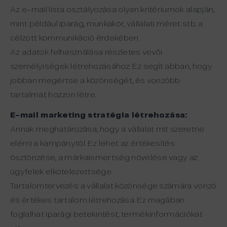
Az e-mail lista osztályozása olyan kritériumok alapján,
mint például iparág, munkakör, vállalati méret stb. a
célzott kommunikáció érdekében.
Az adatok felhasználása részletes vevői
személyiségek létrehozásához. Ez segít abban, hogy
jobban megértse a közönségét, és vonzóbb
tartalmat hozzon létre.
E-mail marketing stratégia létrehozása:
Annak meghatározása, hogy a vállalat mit szeretne
elérni a kampánytól. Ez lehet az értékesítés
ösztönzése, a márkaismertség növelése vagy az
ügyfelek elkötelezettsége.
Tartalomtervezés: a vállalat közönsége számára vonzó
és értékes tartalom létrehozása. Ez magában
foglalhat iparági betekintést, termékinformációkat