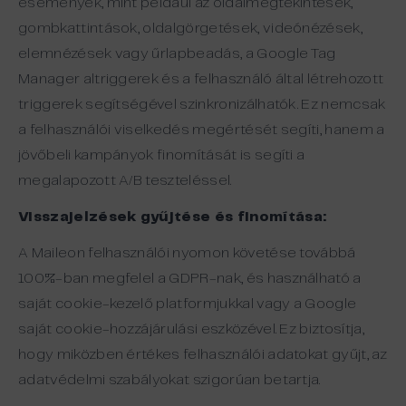
események, mint például az oldalmegtekintések,
gombkattintások, oldalgörgetések, videónézések,
elemnézések vagy űrlapbeadás, a Google Tag
Manager altriggerek és a felhasználó által létrehozott
triggerek segítségével szinkronizálhatók. Ez nemcsak
a felhasználói viselkedés megértését segíti, hanem a
jövőbeli kampányok finomítását is segíti a
megalapozott A/B teszteléssel.
Visszajelzések gyűjtése és finomítása:
A Maileon felhasználói nyomon követése továbbá
100%-ban megfelel a GDPR-nak, és használható a
saját cookie-kezelő platformjukkal vagy a Google
saját cookie-hozzájárulási eszközével. Ez biztosítja,
hogy miközben értékes felhasználói adatokat gyűjt, az
adatvédelmi szabályokat szigorúan betartja.