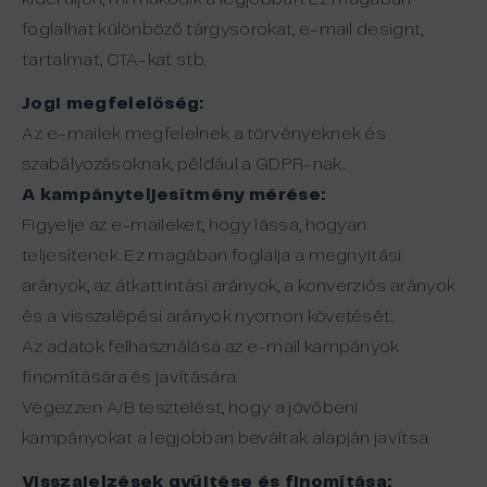
foglalhat különböző tárgysorokat, e-mail designt,
tartalmat, CTA-kat stb.
Jogi megfelelőség:
Az e-mailek megfelelnek a törvényeknek és
szabályozásoknak, például a GDPR-nak.
A kampányteljesítmény mérése:
Figyelje az e-maileket, hogy lássa, hogyan
teljesítenek. Ez magában foglalja a megnyitási
arányok, az átkattintási arányok, a konverziós arányok
és a visszalépési arányok nyomon követését.
Az adatok felhasználása az e-mail kampányok
finomítására és javítására.
Végezzen A/B tesztelést, hogy a jövőbeni
kampányokat a legjobban beváltak alapján javítsa.
Visszajelzések gyűjtése és finomítása
: