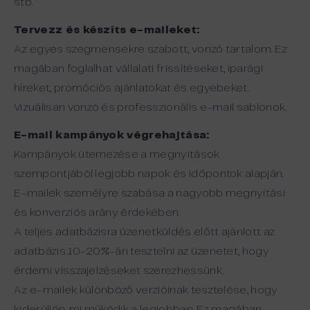
stb.
Tervezz és készíts e-maileket:
Az egyes szegmensekre szabott, vonzó tartalom. Ez
magában foglalhat vállalati frissítéseket, iparági
híreket, promóciós ajánlatokat és egyebeket.
Vizuálisan vonzó és professzionális e-mail sablonok.
E-mail kampányok végrehajtása:
Kampányok ütemezése a megnyitások
szempontjából legjobb napok és időpontok alapján.
E-mailek személyre szabása a nagyobb megnyitási
és konverziós arány érdekében.
A teljes adatbázisra üzenetküldés előtt ajánlott az
adatbázis 10-20%-án tesztelni az üzenetet, hogy
érdemi visszajelzéseket szerezhessünk.
Az e-mailek különböző verzióinak tesztelése, hogy
kiderüljön, mi működik a legjobban. Ez magában