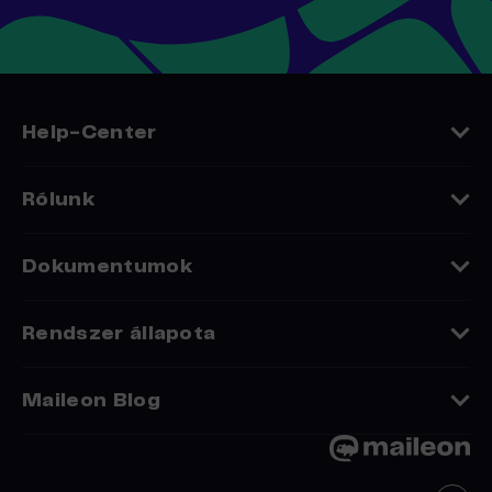
Help-Center
Rólunk
Rólunk
Dokumentumok
Kapcsolat
Adatvédelmi nyilatkozat
Rendszer állapota
Careers
Maileon Blog