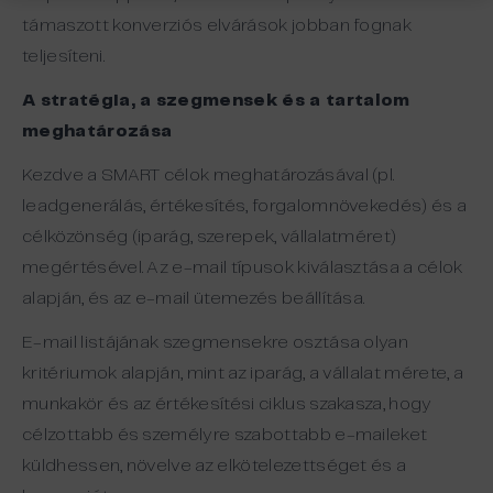
támaszott konverziós elvárások jobban fognak
teljesíteni.
A stratégia, a szegmensek és a tartalom
meghatározása
Kezdve a SMART célok meghatározásával (pl.
leadgenerálás, értékesítés, forgalomnövekedés) és a
célközönség (iparág, szerepek, vállalatméret)
megértésével. Az e-mail típusok kiválasztása a célok
alapján, és az e-mail ütemezés beállítása.
E-mail listájának szegmensekre osztása olyan
kritériumok alapján, mint az iparág, a vállalat mérete, a
munkakör és az értékesítési ciklus szakasza, hogy
célzottabb és személyre szabottabb e-maileket
küldhessen, növelve az elkötelezettséget és a