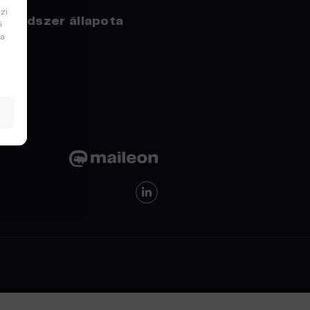
zi
Rendszer állapota
i
sa