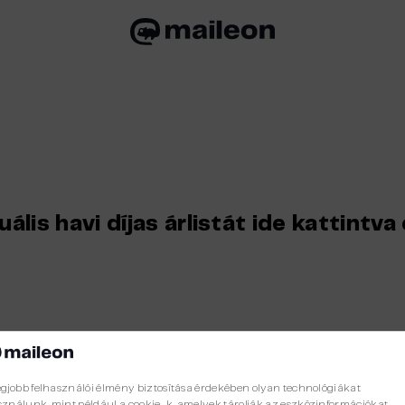
ális havi díjas árlistát ide kattintva
egjobb felhasználói élmény biztosítása érdekében olyan technológiákat
ználunk, mint például a cookie-k, amelyek tárolják az eszközinformációkat