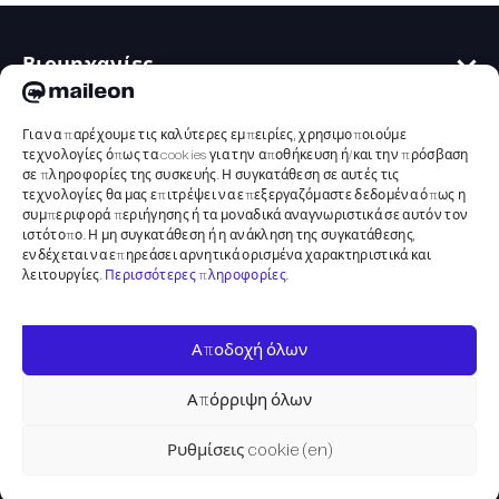
Βιομηχανίες
Λογισμικό email
Για να παρέχουμε τις καλύτερες εμπειρίες, χρησιμοποιούμε
τεχνολογίες όπως τα cookies για την αποθήκευση ή/και την πρόσβαση
σε πληροφορίες της συσκευής. Η συγκατάθεση σε αυτές τις
Πρότυπα
τεχνολογίες θα μας επιτρέψει να επεξεργαζόμαστε δεδομένα όπως η
Αυτοματισμοί
συμπεριφορά περιήγησης ή τα μοναδικά αναγνωριστικά σε αυτόν τον
Ανάλυση
ιστότοπο. Η μη συγκατάθεση ή η ανάκληση της συγκατάθεσης,
Όλα τα κανάλια
ενδέχεται να επηρεάσει αρνητικά ορισμένα χαρακτηριστικά και
Σχετικά με εμάς
Δοκιμές A/B
λειτουργίες.
Περισσότερες πληροφορίες
.
εξατομίκευση
Τιμολόγηση
Νομικό
τμηματοποίηση
Αποδοχή όλων
Demo
Εκτύπωση
Απόρριψη όλων
Επικοινωνία
Όροι και Προϋποθέσεις
Ρυθμίσεις cookie (en)
Δήλωση απορρήτου
© 2024 Maileon