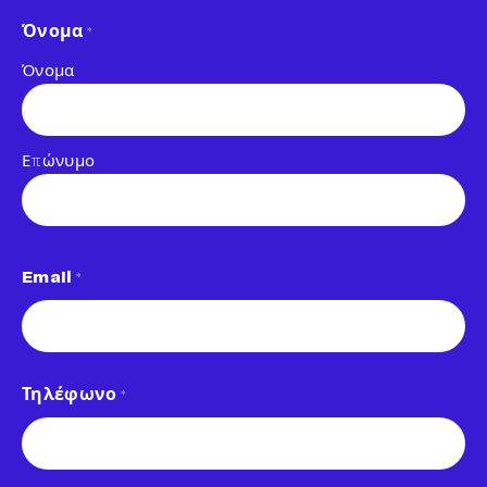
Όνομα
*
Όνομα
Επώνυμο
Email
*
Τηλέφωνο
*