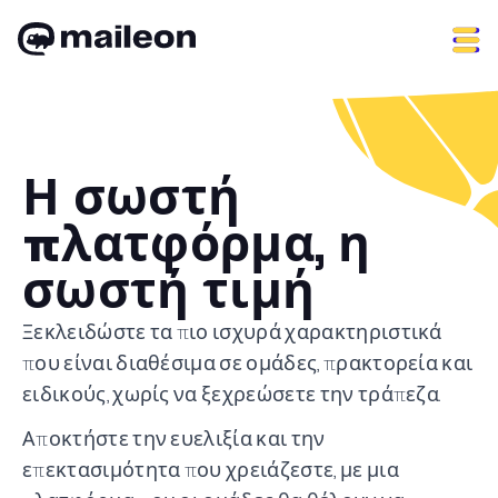
Skip
to
content
Η σωστή
πλατφόρμα, η
σωστή τιμή
Ξεκλειδώστε τα πιο ισχυρά χαρακτηριστικά
που είναι διαθέσιμα σε ομάδες, πρακτορεία και
ειδικούς, χωρίς να ξεχρεώσετε την τράπεζα.
Αποκτήστε την ευελιξία και την
επεκτασιμότητα που χρειάζεστε, με μια